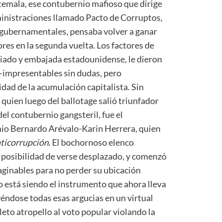
temala, ese contubernio mafioso que dirige
ministraciones llamado Pacto de Corruptos,
 gubernamentales, pensaba volver a ganar
res en la segunda vuelta. Los factores de
ariado y embajada estadounidense, le dieron
 –impresentables sin dudas, pero
dad de la acumulación capitalista. Sin
quien luego del ballotage salió triunfador
el contubernio gangsteril, fue el
io Bernardo Arévalo-Karin Herrera, quien
ticorrupción
. El bochornoso elenco
 posibilidad de verse desplazado, y comenzó
aginables para no perder su ubicación
co está siendo el instrumento que ahora lleva
éndose todas esas argucias en un virtual
eto atropello al voto popular violando la