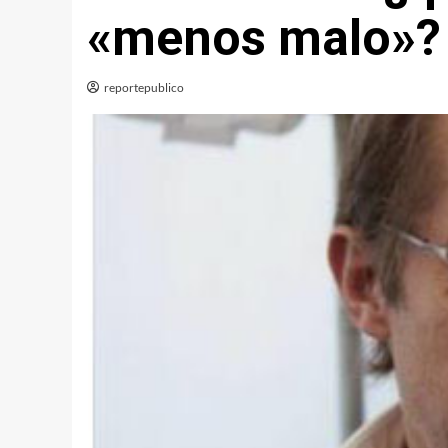
«menos malo»?
reportepublico