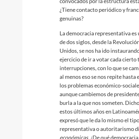
convocados por la estructura esta
¿Tiene contacto periódico y fran
genuinas?
La democracia representativa es
de dos siglos, desde la Revolució
Unidos, se nos ha ido instaurando,
ejercicio de ir a votar cada ciert
interrupciones, con lo que se ca
al menos eso se nos repite hasta e
los problemas económico-sociale
aunque cambiemos de presidente c
burla a la que nos someten. Dicho
estos últimos años en Latinoamér
expresó que le da lo mismo el tip
representativa o autoritarismo dic
económicas
. ¿De qué democraci