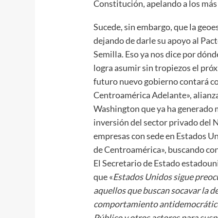
Constitución, apelando a los más 
Sucede, sin embargo, que la geoe
dejando de darle su apoyo al Pac
Semilla. Eso ya nos dice por dónde
logra asumir sin tropiezos el pró
futuro nuevo gobierno contará co
Centroamérica Adelante», alianz
Washington que ya ha generado m
inversión del sector privado del 
empresas con sede en Estados Un
de Centroamérica», buscando con 
El Secretario de Estado estadoun
que «
Estados Unidos sigue preoc
aquellos que buscan socavar la d
comportamiento antidemocrático,
Público y otros actores para susp