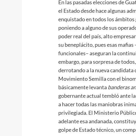
En las pasadas elecciones de Gua
el Estado desde hace algunas ad
enquistado en todos los ámbitos
poniendo a alguno de sus operado
poder real del país, alto empres
su beneplácito, pues esas mafias
funcionales– aseguran la continui
embargo, para sorpresa de todos, 
derrotando a la nueva candidata d
Movimiento Semilla con el binom
básicamente levanta
banderas an
gobernante actual tembló ante la
a hacer todas las maniobras inim
privilegiada. El Ministerio Públi
adelante esa andanada, constituy
golpe de Estado técnico, un compl