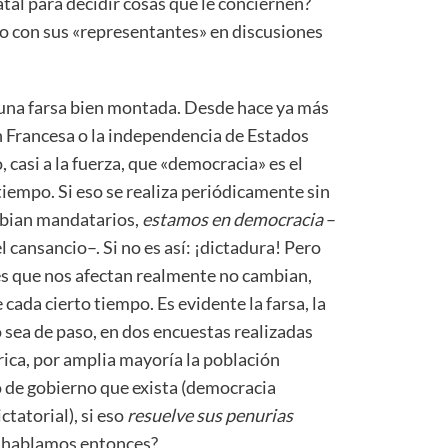
tal para decidir cosas que le conciernen?
co con sus «representantes» en discusiones
 una farsa bien montada. Desde hace ya más
n Francesa o la independencia de Estados
 casi a la fuerza, que «democracia» es el
o tiempo. Si eso se realiza periódicamente sin
mbian mandatarios,
estamos en democracia
–
l cansancio–. Si no es así: ¡dictadura! Pero
s que nos afectan realmente no cambian,
ada cierto tiempo. Es evidente la farsa, la
 sea de paso, en dos encuestas realizadas
ica, por amplia mayoría la población
o de gobierno que exista (democracia
tatorial), si eso
resuelve sus penurias
a hablamos entonces?