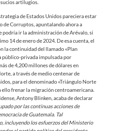
sucios artilugios.
strategia de Estados Unidos pareciera estar
to de Corruptos, apuntalando ahora a
 podría ir la administración de Arévalo, si
ximo 14 de enero de 2024. De esa cuenta, el
n la continuidad del llamado «Plan
a público-privada impulsada por
ás de 4,200 millones de dólares en
Norte, a través de medio centenar de
idos, para el denominado «Triángulo Norte
ello frenar la migración centroamericana.
idense, Antony Blinken, acaba de declarar
upado por las continuas acciones de
emocracia de Guatemala. Tal
 incluyendo los esfuerzos del Ministerio
ender al partido político del presidente