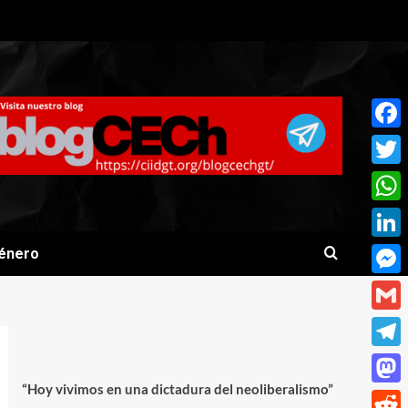
Face
Twitt
What
Linke
énero
Mess
Gmai
Teleg
“Hoy vivimos en una dictadura del neoliberalismo”
Mast