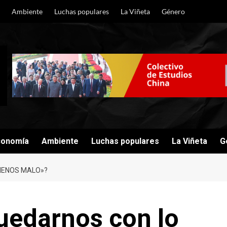
Ambiente
Luchas populares
La Viñeta
Género
conomía
Ambiente
Luchas populares
La Viñeta
G
MENOS MALO»?
uedarnos con lo