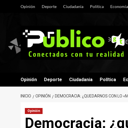
Saltar
Opinión
Deporte
Ciudadania
Política
Economía
al
contenido
Opinión
Deporte
Ciudadania
Política
E
INICIO
OPINIÓN
DEMOCRACIA: ¿QUEDARNOS CON LO «
Opinión
Democracia: ¿q