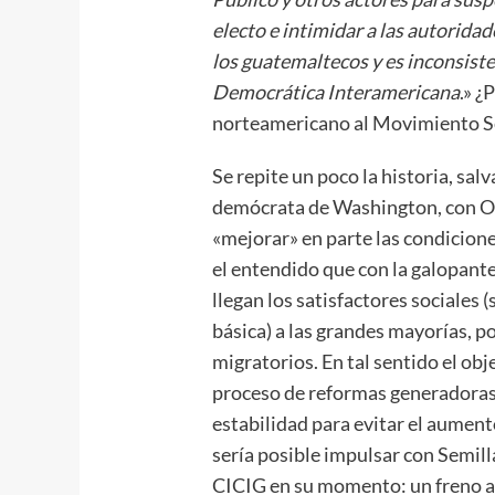
electo e intimidar a las autoridad
los guatemaltecos y es inconsiste
Democrática Interamericana
.» ¿
norteamericano al Movimiento S
Se repite un poco la historia, sal
demócrata de Washington, con Ob
«mejorar» en parte las condicio
el entendido que con la galopant
llegan los satisfactores sociales 
básica) a las grandes mayorías, po
migratorios. En tal sentido el ob
proceso de reformas generadoras 
estabilidad para evitar el aumento
sería posible impulsar con Semilla
CICIG en su momento: un freno a l