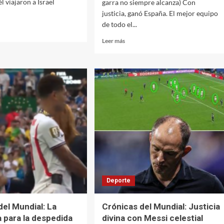
l viajaron a Israel
garra no siempre alcanza) Con
justicia, ganó España. El mejor equipo
de todo el...
Leer
Leer más
más
sobre
Crónicas
ista
del
to
Mundial:
España
yahu
campeón.
Y
el
fútbol,
también.
Deporte
del Mundial: La
Crónicas del Mundial: Justicia
para la despedida
divina con Messi celestial