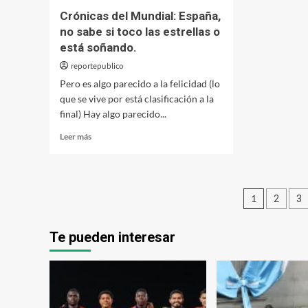
Crónicas del Mundial: España,
no sabe si toco las estrellas o
está soñando.
reportepublico
Pero es algo parecido a la felicidad (lo
que se vive por está clasificación a la
final) Hay algo parecido...
Leer
Leer más
más
sobre
Crónicas
del
Pagina
1
2
3
Mundial:
España,
de
no
Te pueden interesar
entrad
sabe
si
toco
las
estrellas
o