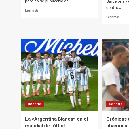
pero no de publicarlo en...
Barcelona y é
dentro...
Leer
Leer más
más
Leer
Leer más
sobre
más
El
sobre
país
Messi:
más
el
racista
futbol
del
favori
mundo
de
Netan
Deporte
Deporte
La «Argentina Blanca» en el
Crónicas 
mundial de fútbol
chamusca 