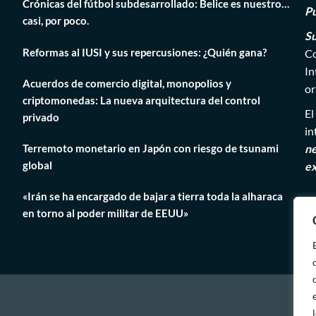
Crónicas del fútbol subdesarrollado: Belice es nuestro…
Pú
casi, por poco.
Su
Reformas al IUSI y sus repercusiones: ¿Quién gana?
Co
In
Acuerdos de comercio digital, monopolios y
or
criptomonedas: La nueva arquitectura del control
El
privado
in
Terremoto monetario en Japón con riesgo de tsunami
ne
global
ex
«Irán se ha encargado de bajar a tierra toda la alharaca
en torno al poder militar de EEUU»