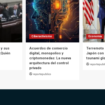
Ciberactivismo
Economía
 y sus
Acuerdos de comercio
Terremoto 
¿Quién
digital, monopolios y
Japón con 
criptomonedas: La nueva
tsunami gl
arquitectura del control
reportepubl
privado
reportepublico