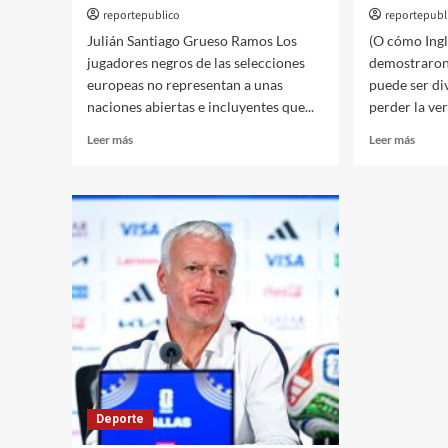
reportepublico
reportepubl
Julián Santiago Grueso Ramos Los
(O cómo Ingl
jugadores negros de las selecciones
demostraron
europeas no representan a unas
puede ser di
naciones abiertas e incluyentes que...
perder la verg
Leer
Leer
Leer más
Leer más
más
más
sobre
sobre
La
Cróni
«Argentina
del
Blanca»
Mundi
en
La
el
chamu
mundial
para
de
la
fútbol
despe
Deporte