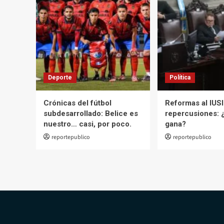
está
soñando.
Deporte
Política
Crónicas del fútbol
Reformas al IUSI
subdesarrollado: Belice es
repercusiones: 
nuestro… casi, por poco.
gana?
reportepublico
reportepublico