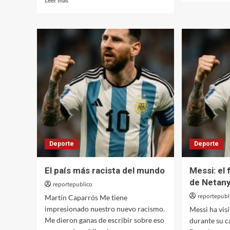
Leer más
sobre
más
Cróni
sobre
depor
Crónicas
de
del
un
fútbol
país
subdesarrollado:
subde
Belice
es
nuestro…
casi,
por
poco.
Deporte
Deporte
El país más racista del mundo
Messi: el 
de Netan
reportepublico
reportepubl
Martín Caparrós Me tiene
impresionado nuestro nuevo racismo.
Messi ha visi
Me dieron ganas de escribir sobre eso
durante su c