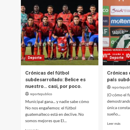
Deporte
Deporte
Crónicas del fútbol
Crónicas 
subdesarrollado: Belice es
país subd
nuestro… casi, por poco.
reportepubl
reportepublico
(O cómo el f
demostrando 
Municipal gana... y nadie sabe cómo
única consta
No nos engañemos: el fútbol
sueño...
guatemalteco está en declive. No
somos mejores que El...
Leer
Leer más
más
Leer