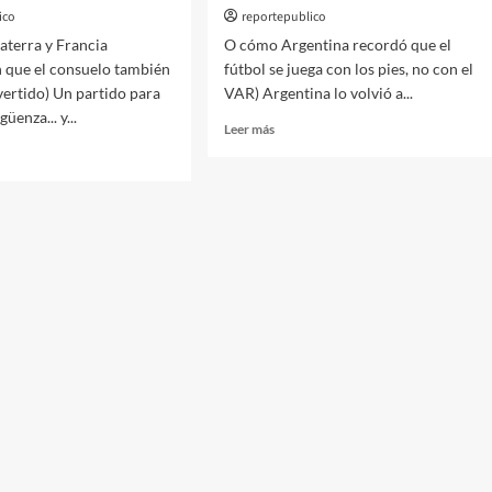
ico
reportepublico
aterra y Francia
O cómo Argentina recordó que el
 que el consuelo también
fútbol se juega con los pies, no con el
vertido) Un partido para
VAR) Argentina lo volvió a...
üenza... y...
Leer
Leer más
más
sobre
Crónicas
del
cas
Mundial:
Justicia
al:
divina
con
sca
Messi
celestial
dida