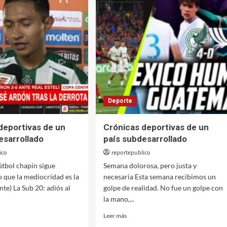
Deporte
deportivas de un
Crónicas deportivas de un
esarrollado
país subdesarrollado
ico
reportepublico
útbol chapín sigue
Semana dolorosa, pero justa y
que la mediocridad es la
necesaria Esta semana recibimos un
nte) La Sub 20: adiós al
golpe de realidad. No fue un golpe con
la mano,...
Leer
Leer más
más