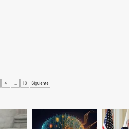
ción
…
4
10
Siguiente
as