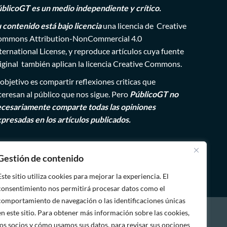
blicoGT es un medio independiente y crítico.
 contenido está bajo licencia
una licencia de
Creative
mmons Attribution-NonCommercial 4.0
ternational License
, y reproduce artículos cuya fuente
iginal también aplican la licencia Creative Commons.
 objetivo es compartir reflexiones criticas que
teresan al público que nos sigue. Pero
PúblicoGT no
cesariamente comparte todas las opiniones
presadas en los artículos publicados.
Gestión de contenido
Este sitio utiliza cookies para mejorar la experiencia. El
consentimiento nos permitirá procesar datos como el
comportamiento de navegación o las identificaciones únicas
Inicio
en este sitio. Para obtener más información sobre las cookies,
Quiénes
los socios y cómo usamos sus datos, para revisar sus opciones