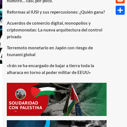
nuestro… casi, por poco.
Reddi
Reformas al IUSI y sus repercusiones: ¿Quién gana?
Compa
Acuerdos de comercio digital, monopolios y
criptomonedas: La nueva arquitectura del control
privado
Terremoto monetario en Japón con riesgo de
tsunami global
«Irán se ha encargado de bajar a tierra toda la
alharaca en torno al poder militar de EEUU»