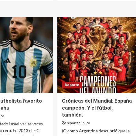
sobre
cas
Crónicas
tivas
deportivas
de
un
país
sarrollado
subdesarrollado
Deporte
futbolista favorito
Crónicas del Mundial: España
yahu
campeón. Y el fútbol,
también.
ico
reportepublico
tado Israel varias veces
arrera. En 2013 el F.C.
(O cómo Argentina descubrió que la