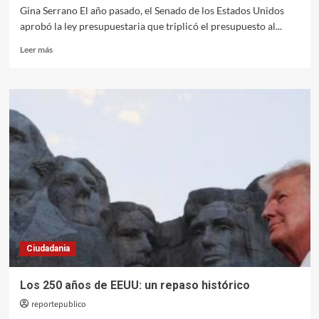
Gina Serrano El año pasado, el Senado de los Estados Unidos
aprobó la ley presupuestaria que triplicó el presupuesto al...
Leer
Leer más
más
sobre
Incentivos
perversos
Ciudadania
Los 250 años de EEUU: un repaso histórico
reportepublico