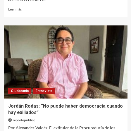
Leer
Leer más
más
sobre
Irán
–
Pakistán,
¿qué
está
pasando
realmente
en
el
frente
diplomático?
Ciudadania
Entrevista
Jordán Rodas: “No puede haber democracia cuando
hay exiliados”
reportepublico
Por Alexander Valdéz El extitular de la Procuraduría de los