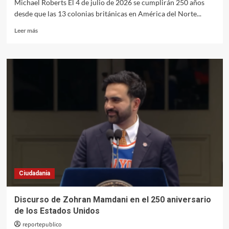
Michael Roberts El 4 de julio de 2026 se cumplirán 250 años
desde que las 13 colonias británicas en América del Norte...
Leer
Leer más
más
sobre
Los
250
años
de
EEUU:
un
repaso
histórico
Ciudadania
Discurso de Zohran Mamdani en el 250 aniversario
de los Estados Unidos
reportepublico