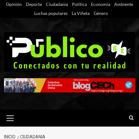
Saltar
Opinión
Deporte
Ciudadania
Política
Economía
Ambiente
al
Luchas populares
La Viñeta
Género
contenido
Menú
primario
INICIO
CIUDADANIA