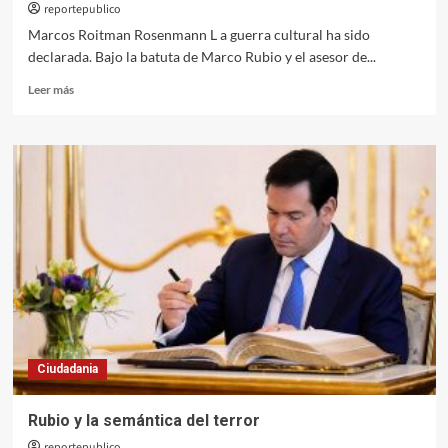
reportepublico
Marcos Roitman Rosenmann L a guerra cultural ha sido
declarada. Bajo la batuta de Marco Rubio y el asesor de...
Leer
Leer más
más
sobre
La
pedagogía
del
odio
Ciudadania
Rubio y la semántica del terror
reportepublico