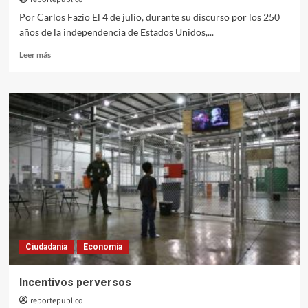
Por Carlos Fazio El 4 de julio, durante su discurso por los 250
años de la independencia de Estados Unidos,...
Leer
Leer más
más
sobre
Rubio
y
la
semántica
del
terror
Ciudadania
Economía
Incentivos perversos
reportepublico