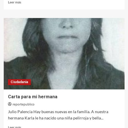
Leer
Leer más
más
sobre
«La
pesada
carga
del
hombre
blanco
II»
Ciudadania
Carta para mi hermana
reportepublico
Julio Palencia Hay buenas nuevas en la familia. A nuestra
hermana Karla le ha nacido una niña pelirroja y bella...
Leer
Leer más