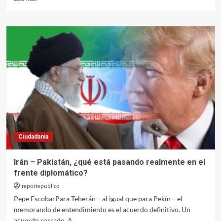
más
sobre
Carta
para
mi
hermana
Ciudadania
Irán – Pakistán, ¿qué está pasando realmente en el
frente diplomático?
reportepublico
Pepe EscobarPara Teherán --al igual que para Pekín-- el
memorando de entendimiento es el acuerdo definitivo. Un
acuerdo cerrado. A...