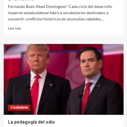
Fernando Buen Abad Domínguez* Cada ciclo del desarrollo
imperial estadunidense fabrica vocabularios destinados a
convertir conflictos históricos en anomalías rebeldes....
Leer
Leer más
más
sobre
Terrorismo
de
izquierda
y
Santa
Inquisición
new
age
Ciudadania
La pedagogía del odio