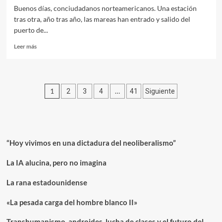
Buenos días, conciudadanos norteamericanos. Una estación
tras otra, año tras año, las mareas han entrado y salido del
puerto de...
Leer
Leer más
más
sobre
Discurso
de
Paginación
1
…
2
3
4
41
Siguiente
Zohran
Mamdani
de
en
entradas
el
250
aniversario
“Hoy vivimos en una dictadura del neoliberalismo”
de
los
La IA alucina, pero no imagina
Estados
Unidos
La rana estadounidense
«La pesada carga del hombre blanco II»
Transhumanismo, androides, lucha de clases y el futuro del