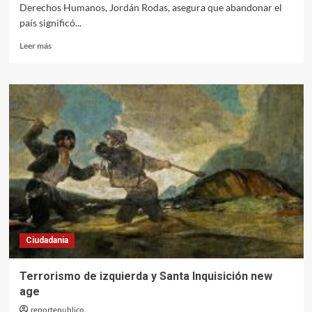
Derechos Humanos, Jordán Rodas, asegura que abandonar el
país significó...
Leer
Leer más
más
sobre
Jordán
Rodas:
“No
puede
haber
democracia
cuando
hay
exiliados”
Ciudadania
Terrorismo de izquierda y Santa Inquisición new
age
reportepublico