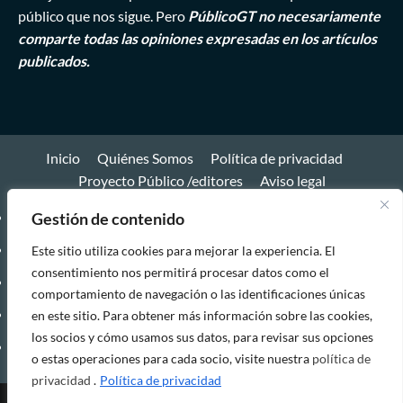
público que nos sigue. Pero
PúblicoGT no necesariamente
comparte todas las opiniones expresadas en los artículos
publicados.
Inicio
Quiénes Somos
Política de privacidad
Proyecto Público /editores
Aviso legal
Inicio
Gestión de contenido
Quiénes
Este sitio utiliza cookies para mejorar la experiencia. El
consentimiento nos permitirá procesar datos como el
Somos
Política
comportamiento de navegación o las identificaciones únicas
de
Proyecto
en este sitio. Para obtener más información sobre las cookies,
los socios y cómo usamos sus datos, para revisar sus opciones
privacidad
Público
Aviso
o estas operaciones para cada socio, visite nuestra
política de
/editores
legal
privacidad
.
Política de privacidad