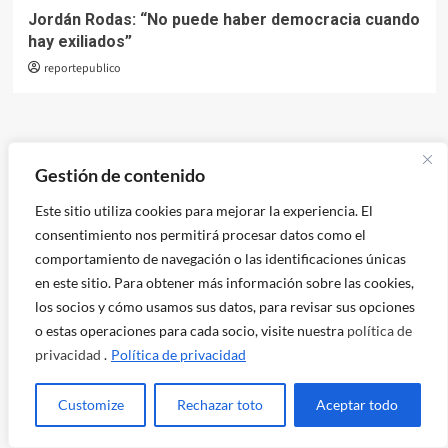
Jordán Rodas: “No puede haber democracia cuando
hay exiliados”
reportepublico
Gestión de contenido
Crónicas del fútbol subdesarrollado: Belice es nuestro… casi,
por poco.
Este sitio utiliza cookies para mejorar la experiencia. El
consentimiento nos permitirá procesar datos como el
Reformas al IUSI y sus repercusiones: ¿Quién gana?
comportamiento de navegación o las identificaciones únicas
Acuerdos de comercio digital, monopolios y criptomonedas:
en este sitio. Para obtener más información sobre las cookies,
La nueva arquitectura del control privado
los socios y cómo usamos sus datos, para revisar sus opciones
o estas operaciones para cada socio, visite nuestra
política de
Terremoto monetario en Japón con riesgo de tsunami global
privacidad
.
Política de privacidad
«Irán se ha encargado de bajar a tierra toda la alharaca en
Customize
Rechazar toto
Aceptar todo
torno al poder militar de EEUU»