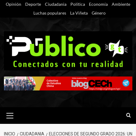
Saltar
Opinión
Deporte
Ciudadania
Política
Economía
Ambiente
al
Luchas populares
La Viñeta
Género
contenido
Menú
primario
INICIO
CIUDADANIA
ELECCIONES DE SEGUNDO GRADO 2026: UN