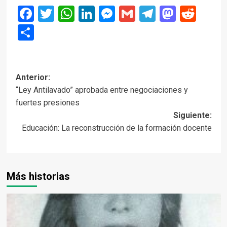
Facebook
Twitter
WhatsApp
LinkedIn
Messenger
Gmail
Telegram
Masto
Red
Compartir
Navegación
Anterior:
“Ley Antilavado” aprobada entre negociaciones y
de
fuertes presiones
entradas
Siguiente:
Educación: La reconstrucción de la formación docente
Más historias