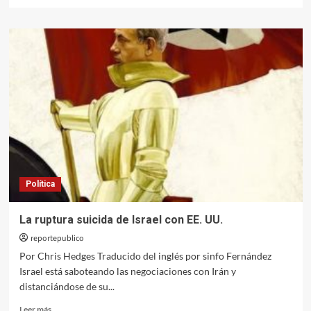
más
sobre
Después
del
Memorándum
de
Islamabad
Política
La ruptura suicida de Israel con EE. UU.
reportepublico
Por Chris Hedges Traducido del inglés por sinfo Fernández
Israel está saboteando las negociaciones con Irán y
distanciándose de su...
Leer
Leer más