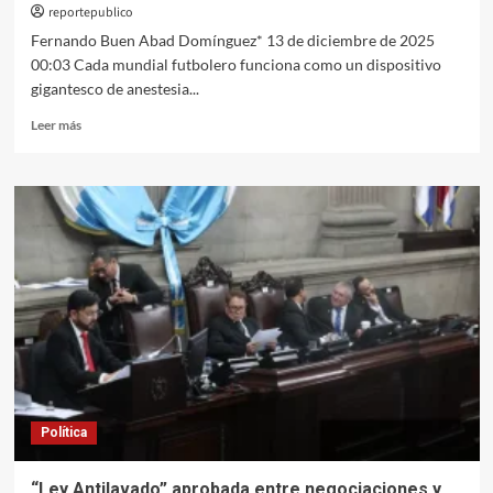
reportepublico
y
despojo
Fernando Buen Abad Domínguez* 13 de diciembre de 2025
00:03 Cada mundial futbolero funciona como un dispositivo
gigantesco de anestesia...
Leer
Leer más
más
sobre
El
papel
anestésico
del
mundial
futbolero
Política
“Ley Antilavado” aprobada entre negociaciones y