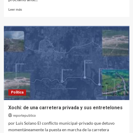
Leer
Leer más
más
sobre
De
qué
trata
el
memorando
de
entendimiento
entre
Irán
y
Estados
Unidos
Política
Xochi: de una carretera privada y sus entretelones
reportepublico
por Luis Solano El conflicto municipal-privado que detuvo
momentáneamente la puesta en marcha de la carretera