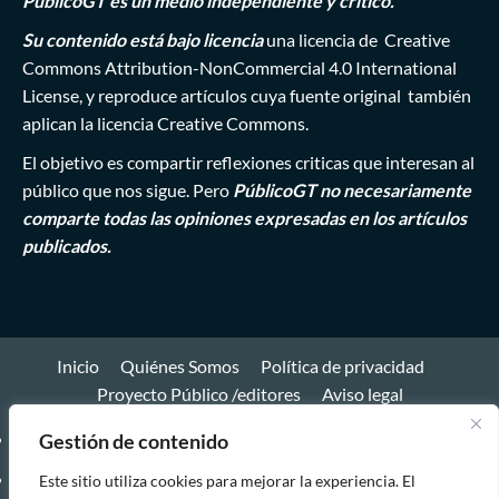
PúblicoGT es un medio independiente y crítico.
Su contenido está bajo licencia
una licencia de
Creative
Commons Attribution-NonCommercial 4.0 International
License
, y reproduce artículos cuya fuente original también
aplican la licencia Creative Commons.
El objetivo es compartir reflexiones criticas que interesan al
público que nos sigue. Pero
PúblicoGT no necesariamente
comparte todas las opiniones expresadas en los artículos
publicados.
Inicio
Quiénes Somos
Política de privacidad
Proyecto Público /editores
Aviso legal
Inicio
Gestión de contenido
Quiénes
Este sitio utiliza cookies para mejorar la experiencia. El