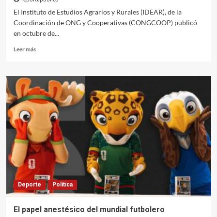
El Instituto de Estudios Agrarios y Rurales (IDEAR), de la
Coordinación de ONG y Cooperativas (CONGCOOP) publicó
en octubre de...
Leer
Leer más
más
sobre
Una
investigación
de
la
CONGCOOP
señaló
la
producción
de
etanol
como
un
Deporte
Política
nuevo
ciclo
de
El papel anestésico del mundial futbolero
acumulación