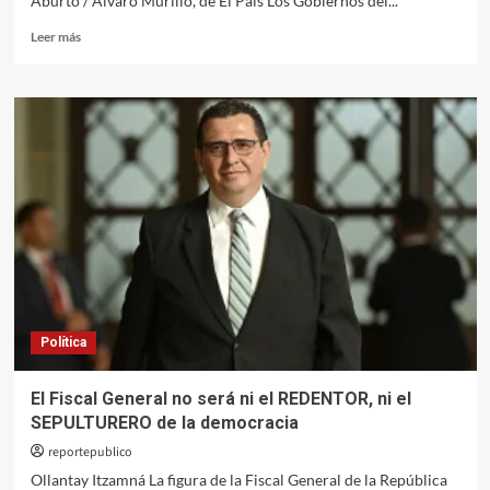
Aburto / Álvaro Murillo, de El País Los Gobiernos del...
Leer
Leer más
más
sobre
Centroamérica
de
rodillas
frente
a
Trump
Política
El Fiscal General no será ni el REDENTOR, ni el
SEPULTURERO de la democracia
reportepublico
Ollantay Itzamná La figura de la Fiscal General de la República