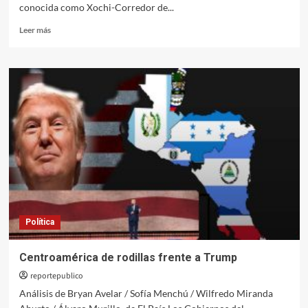
conocida como Xochi-Corredor de...
Leer
Leer más
más
sobre
Xochi:
de
una
carretera
privada
y
sus
entretelones
Política
Centroamérica de rodillas frente a Trump
reportepublico
Análisis de Bryan Avelar / Sofía Menchú / Wilfredo Miranda