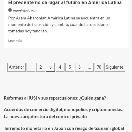
El presente no da lugar al futuro en América Latina
reportepublico
Por Aram Aharonian América Latina se encuentra en un
momento de transición y cambio, cuando las decisiones
tomadas hoy tendrán...
Leer
Leer más
más
sobre
El
presente
Paginación
3
…
Anterior
1
2
4
5
6
70
Siguiente
no
da
de
lugar
entradas
al
futuro
en
Reformas al IUSI y sus repercusiones: ¿Quién gana?
América
Latina
Acuerdos de comercio digital, monopolios y criptomonedas:
La nueva arquitectura del control privado
Terremoto monetario en Japón con riesgo de tsunami global