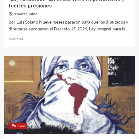
fuertes presiones
reportepublico
por Luis Solano Nueve meses pasaron para que los diputados y
diputadas aprobaran el Decreto 15-2026, Ley Integral para la...
Leer
Leer más
más
sobre
“Ley
Antilavado”
aprobada
entre
negociaciones
y
fuertes
presiones
Política