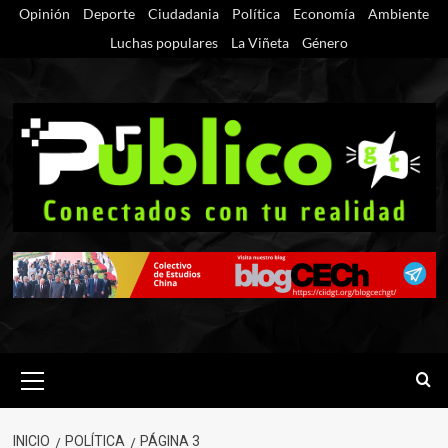
Saltar
Opinión
Deporte
Ciudadania
Política
Economía
Ambiente
al
Luchas populares
La Viñeta
Género
contenido
Menú
primario
INICIO
POLÍTICA
PÁGINA 3