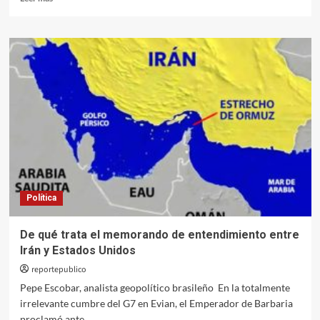
más
sobre
La
ruptura
suicida
de
Israel
con
EE.
UU.
Política
De qué trata el memorando de entendimiento entre
Irán y Estados Unidos
reportepublico
Pepe Escobar, analista geopolítico brasileño En la totalmente
irrelevante cumbre del G7 en Evian, el Emperador de Barbaria
proclamó ante...