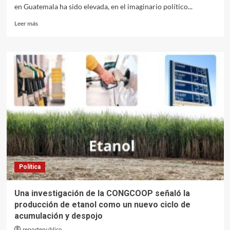
en Guatemala ha sido elevada, en el imaginario político...
Leer
Leer más
más
sobre
El
Fiscal
General
no
será
ni
el
REDENTOR,
ni
el
SEPULTURERO
de
Política
la
democracia
Una investigación de la CONGCOOP señaló la
producción de etanol como un nuevo ciclo de
acumulación y despojo
reportepublico