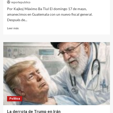
reportepublico
Por Kajkoj Máximo Ba Tiul El domingo 17 de mayo,
amanecimos en Guatemala con un nuevo fiscal general.
Después de...
Leer
Leer más
más
sobre
Cuidado
con
el
triunfalismo
Política
La derrota de Trump en Irán