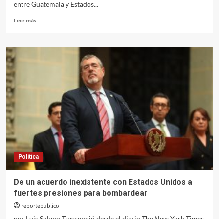
entre Guatemala y Estados...
Leer
Leer más
más
sobre
Presidente
Arévalo
solicita
al
Gobierno
de
EEUU
apoyo
para
“combatir
las
redes
Política
del
narcotráfico”
De un acuerdo inexistente con Estados Unidos a
fuertes presiones para bombardear
reportepublico
por Luis Solano Trascendió desde el diario The New York Times,