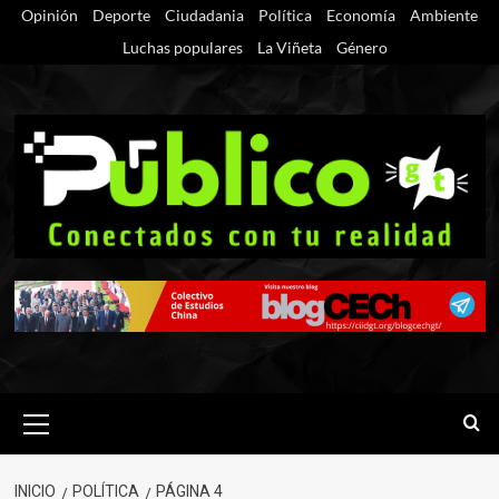
Saltar
Opinión
Deporte
Ciudadania
Política
Economía
Ambiente
al
Luchas populares
La Viñeta
Género
contenido
Menú
primario
INICIO
POLÍTICA
PÁGINA 4