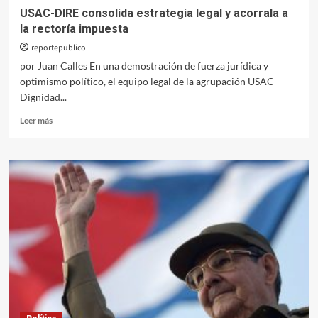
USAC-DIRE consolida estrategia legal y acorrala a
la rectoría impuesta
reportepublico
por Juan Calles En una demostración de fuerza jurídica y
optimismo político, el equipo legal de la agrupación USAC
Dignidad...
Leer
Leer más
más
sobre
USAC-
DIRE
consolida
estrategia
legal
y
acorrala
a
la
rectoría
impuesta