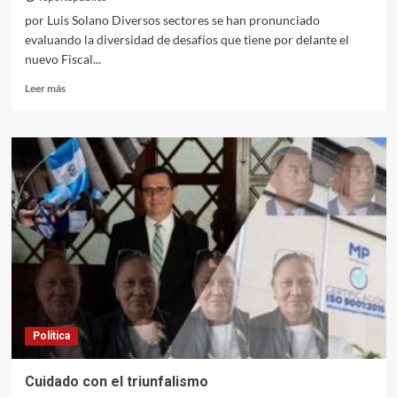
por Luis Solano Diversos sectores se han pronunciado
evaluando la diversidad de desafíos que tiene por delante el
nuevo Fiscal...
Leer
Leer más
más
sobre
La
estructura
a
la
que
debe
enfrentarse
el
nuevo
Fiscal
General
Política
Cuidado con el triunfalismo