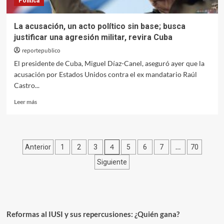
Política
La acusación, un acto político sin base; busca
justificar una agresión militar, revira Cuba
reportepublico
El presidente de Cuba, Miguel Díaz-Canel, aseguró ayer que la
acusación por Estados Unidos contra el ex mandatario Raúl
Castro...
Leer
Leer más
más
sobre
La
acusación,
Paginación
4
…
Anterior
1
2
3
5
6
7
70
un
acto
de
Siguiente
político
entradas
sin
base;
busca
justificar
Reformas al IUSI y sus repercusiones: ¿Quién gana?
una
agresión