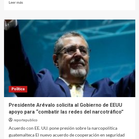
Leer
Leer más
más
sobre
Consejo
del
Genocidio
y
eje
Washington-
Israel
Política
Presidente Arévalo solicita al Gobierno de EEUU
apoyo para “combatir las redes del narcotráfico”
reportepublico
Acuerdo con EE. UU. pone presión sobre la narcopolítica
guatemalteca El nuevo acuerdo de cooperación en seguridad