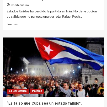
reportepublico
Estados Unidos ha perdido la partida en Irán. No tiene opción
de salida que no parezca una derrota. Rafael Poch...
Leer
Leer más
más
sobre
La
derrota
de
Trump
en Irán
La Caricatura
Política
“Es falso que Cuba sea un estado fallido”,