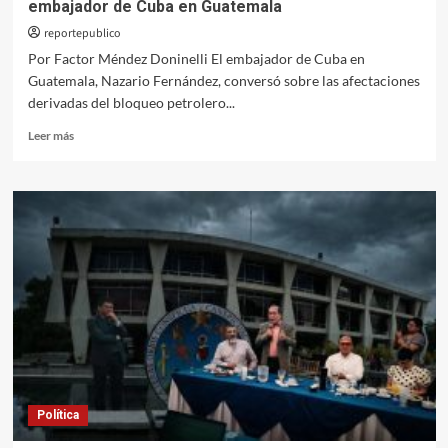
embajador de Cuba en Guatemala
reportepublico
Por Factor Méndez Doninelli El embajador de Cuba en
Guatemala, Nazario Fernández, conversó sobre las afectaciones
derivadas del bloqueo petrolero...
Leer
Leer más
más
sobre
“Es
falso
que
Cuba
sea
un
estado
fallido”,
embajador
de
Cuba
en
Política
Guatemala