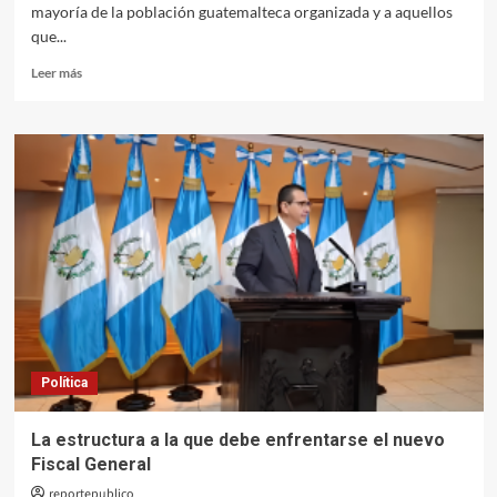
mayoría de la población guatemalteca organizada y a aquellos
que...
Leer
Leer más
más
sobre
USAC:
rescate
indubitable
Política
La estructura a la que debe enfrentarse el nuevo
Fiscal General
reportepublico