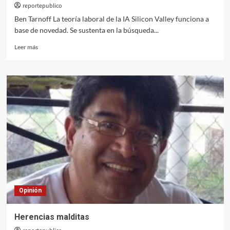
reportepublico
Ben Tarnoff La teoría laboral de la IA Silicon Valley funciona a
base de novedad. Se sustenta en la búsqueda...
Leer
Leer más
más
sobre
Historia
social
de
la
inteligencia
artificial
Opinión
Herencias malditas