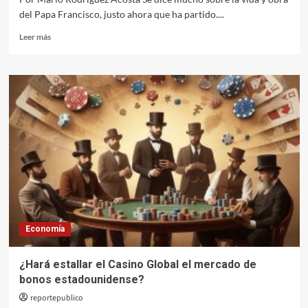
del Papa Francisco, justo ahora que ha partido....
Leer
Leer más
más
sobre
El
Papa
Francisco
ha
muerto
Economía
¿Hará estallar el Casino Global el mercado de
bonos estadounidense?
reportepublico