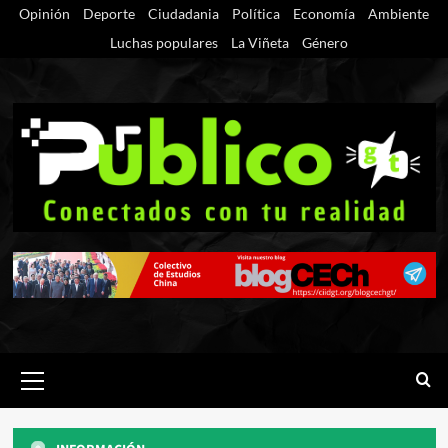
Saltar
Opinión
Deporte
Ciudadania
Política
Economía
Ambiente
al
Luchas populares
La Viñeta
Género
contenido
Menú
primario