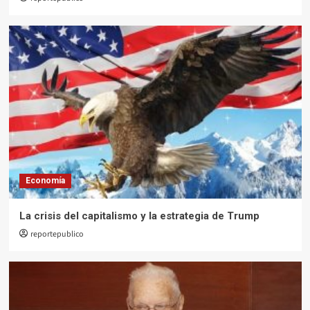
1
Opinión
Sacudamos el polvo y caminemos
2
Opinión
Catalina sale a caminar
3
Economía
Opinión
La crisis del capitalismo y la estrategia de Trump
La pirámide de Maslow
reportepublico
4
Opinión
El sometimiento total de Arévalo