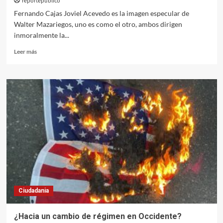
reportepublico
Fernando Cajas Joviel Acevedo es la imagen especular de
Walter Mazariegos, uno es como el otro, ambos dirigen
inmoralmente la...
Leer
Leer más
más
sobre
Herencias
malditas
Ciudadania
¿Hacia un cambio de régimen en Occidente?