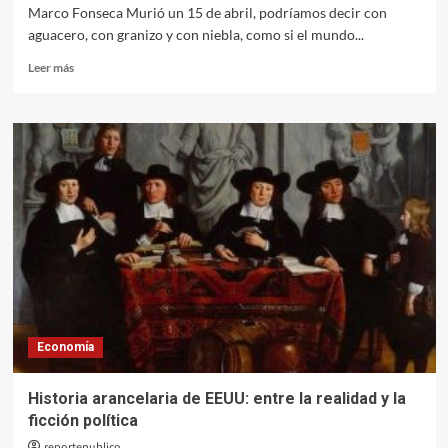
Marco Fonseca Murió un 15 de abril, podríamos decir con
aguacero, con granizo y con niebla, como si el mundo...
Leer
Leer más
más
sobre
Hoy
recordamos
la
muerte
de
César
Vallejo
en
París,
1938.
Economía
Historia arancelaria de EEUU: entre la realidad y la
ficción política
reportepublico