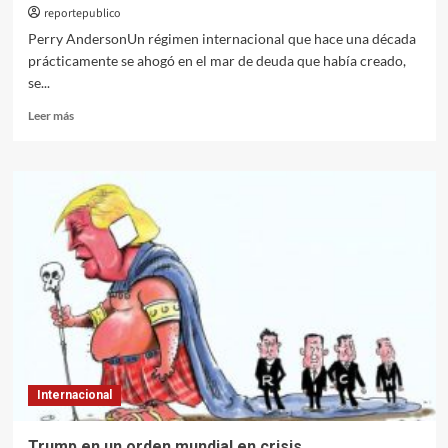
reportepublico
Perry AndersonUn régimen internacional que hace una década
prácticamente se ahogó en el mar de deuda que había creado,
se...
Leer
Leer más
más
sobre
¿Hacia
un
cambio
de
régimen
en
Occidente?
Internacional
Trump en un orden mundial en crisis