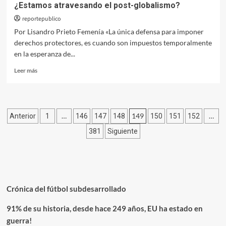
¿Estamos atravesando el post-globalismo?
reportepublico
Por Lisandro Prieto Femenía «La única defensa para imponer
derechos protectores, es cuando son impuestos temporalmente
en la esperanza de...
Leer
Leer más
más
sobre
¿Estamos
atravesando
Paginación
…
149
…
Anterior
1
146
147
148
150
151
152
el
post-
de
381
Siguiente
globalismo?
entradas
Crónica del fútbol subdesarrollado
91% de su historia, desde hace 249 años, EU ha estado en
guerra!