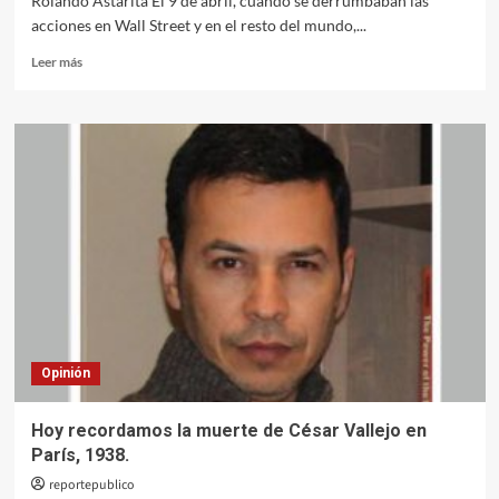
Rolando Astarita El 9 de abril, cuando se derrumbaban las
acciones en Wall Street y en el resto del mundo,...
Leer
Leer más
más
sobre
Dólar,
déficits
y
crisis
Opinión
Hoy recordamos la muerte de César Vallejo en
París, 1938.
reportepublico