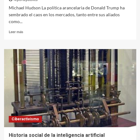
Michael Hudson La política arancelaria de Donald Trump ha
sembrado el caos en los mercados, tanto entre sus aliados
como...
Leer
Leer más
más
sobre
Historia
arancelaria
de
EEUU:
entre
la
realidad
y
la
ficción
política
Ciberactivismo
Historia social de la inteligencia artificial