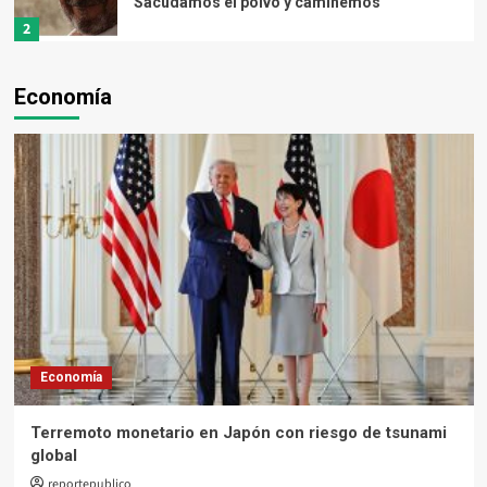
Sacudamos el polvo y caminemos
2
Economía
Opinión
Catalina sale a caminar
3
Opinión
La pirámide de Maslow
4
Opinión
El sometimiento total de Arévalo
Economía
5
Terremoto monetario en Japón con riesgo de tsunami
global
Opinión
OXIB TIJAX (3 CUCHILLA DE OBSIDIANA)
reportepublico