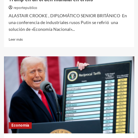
reportepublico
ALASTAIR CROOKE , DIPLOMÁTICO SENIOR BRITÁNICO En
una conferencia de industriales rusos Putin se refirió una
solución de «Economía Nacional»...
Leer
Leer más
más
sobre
Trump
en
un
orden
mundial
en
crisis
Economía