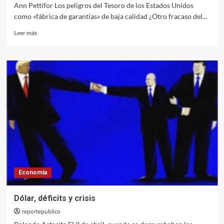
Ann Pettifor Los peligros del Tesoro de los Estados Unidos
como «fábrica de garantías» de baja calidad ¿Otro fracaso del...
Leer
Leer más
más
sobre
¿Hará
estallar
el
Casino
Global
el
mercado
de
bonos
estadounidense?
Economía
Dólar, déficits y crisis
reportepublico