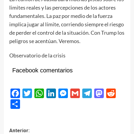
limites reales y las percepciones de los actores
fundamentales. La paz por medio de la fuerza
implica jugar al límite, corriendo siempre el riesgo
de perder el control de la situación. Con Trump los
peligros se acentúan. Veremos.
Observatorio de la crisis
Facebook comentarios
Facebook
Twitter
WhatsApp
LinkedIn
Messenger
Gmail
Telegram
Masto
Red
Compartir
Navegación
Anterior: