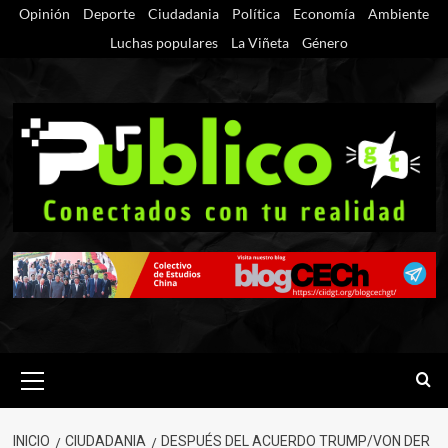
Saltar
Opinión
Deporte
Ciudadania
Política
Economía
Ambiente
al
Luchas populares
La Viñeta
Género
contenido
Menú
primario
INICIO
CIUDADANIA
DESPUÉS DEL ACUERDO TRUMP/VON DER