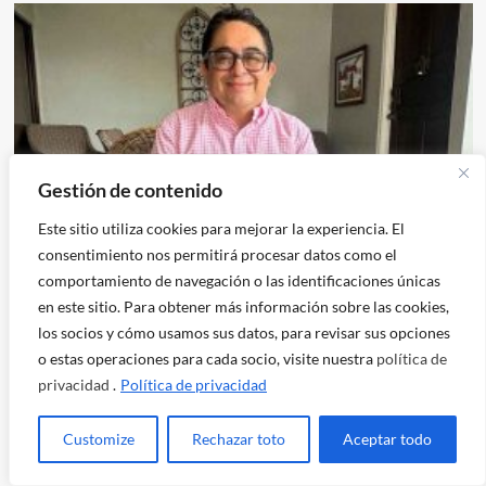
Gestión de contenido
Este sitio utiliza cookies para mejorar la experiencia. El
Ciudadania
Entrevista
consentimiento nos permitirá procesar datos como el
comportamiento de navegación o las identificaciones únicas
Jordán Rodas: “No puede haber democracia cuando
en este sitio. Para obtener más información sobre las cookies,
hay exiliados”
los socios y cómo usamos sus datos, para revisar sus opciones
reportepublico
o estas operaciones para cada socio, visite nuestra
política de
privacidad
.
Política de privacidad
Customize
Rechazar toto
Aceptar todo
Reflexiones políticas filosóficas de un montaje judicial