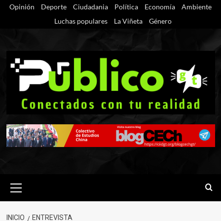
Saltar
Opinión
Deporte
Ciudadania
Política
Economía
Ambiente
al
Luchas populares
La Viñeta
Género
contenido
Menú
primario
INICIO
ENTREVISTA