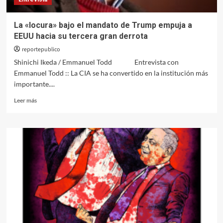
La «locura» bajo el mandato de Trump empuja a
EEUU hacia su tercera gran derrota
reportepublico
Shinichi Ikeda / Emmanuel Todd Entrevista con
Emmanuel Todd :: La CIA se ha convertido en la institución más
importante....
Leer
Leer más
más
sobre
La
«locura»
bajo
el
mandato
de
Trump
empuja
a
EEUU
hacia