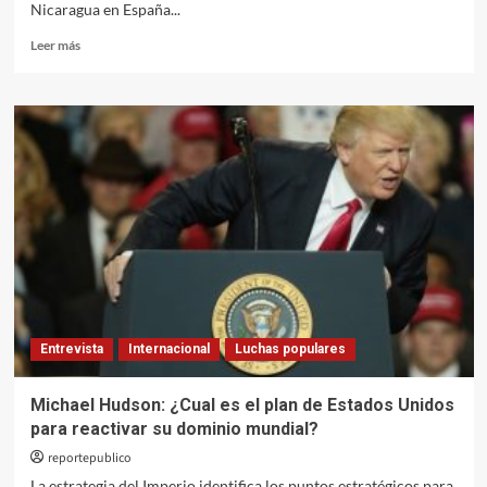
Nicaragua en España...
Leer
Leer más
más
sobre
«Irán
se
ha
encargado
de
bajar
a
tierra
toda
la
alharaca
en
Entrevista
Internacional
Luchas populares
torno
al
poder
Michael Hudson: ¿Cual es el plan de Estados Unidos
militar
para reactivar su dominio mundial?
de
EEUU»
reportepublico
La estrategia del Imperio identifica los puntos estratégicos para