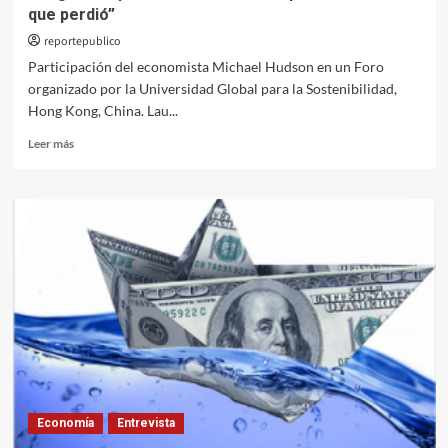
que perdió”
reportepublico
Participación del economista Michael Hudson en un Foro
organizado por la Universidad Global para la Sostenibilidad,
Hong Kong, China. Lau...
Leer
Leer más
más
sobre
“La
guerra
que
Estados
Unidos
no
puede
admitir
que
perdió”
Economía
Entrevista