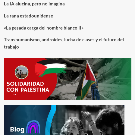
su
La IA alucina, pero no imagina
hegemonía
mundial.
La rana estadounidense
«La pesada carga del hombre blanco II»
Transhumanismo, androides, lucha de clases y el futuro del
trabajo