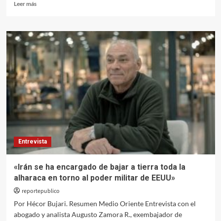
Leer
Leer más
más
sobre
“Hoy
vivimos
en
una
dictadura
del
neoliberalismo”
Entrevista
«Irán se ha encargado de bajar a tierra toda la
alharaca en torno al poder militar de EEUU»
reportepublico
Por Hécor Bujari. Resumen Medio Oriente Entrevista con el
abogado y analista Augusto Zamora R., exembajador de