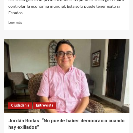
controlar la economía mundial. Esta solo puede tener éxito si
Estados...
Leer
Leer más
más
sobre
Michael
Hudson:
¿Cual
es
el
plan
de
Estados
Unidos
para
reactivar
su
Ciudadania
Entrevista
dominio
mundial?
Jordán Rodas: “No puede haber democracia cuando
hay exiliados”