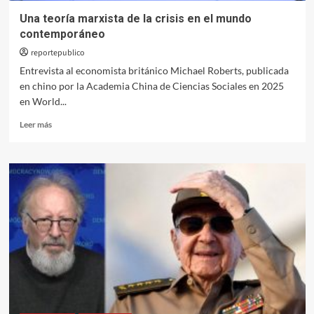
Una teoría marxista de la crisis en el mundo
contemporáneo
reportepublico
Entrevista al economista británico Michael Roberts, publicada
en chino por la Academia China de Ciencias Sociales en 2025
en World...
Leer
Leer más
más
sobre
Una
teoría
marxista
de
la
crisis
en
el
mundo
contemporáneo