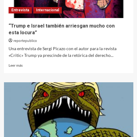
su
Entrevista
Internacional
tercera
gran
derrota
“Trump e Israel también arriesgan mucho con
esta locura”
reportepublico
Una entrevista de Sergi Picazo con el autor para la revista
«Critic» Trump ya prescinde de la retórica del derecho...
Leer
Leer más
más
sobre
“Trump
e
Israel
también
arriesgan
mucho
con
esta locura”