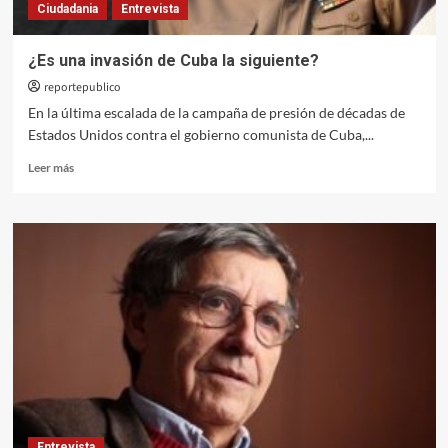
Ciudadania
Entrevista
¿Es una invasión de Cuba la siguiente?
reportepublico
En la última escalada de la campaña de presión de décadas de
Estados Unidos contra el gobierno comunista de Cuba,...
Leer
Leer más
más
sobre
¿Es
una
invasión
de
Cuba
la
siguiente?
Entrevista