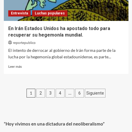
Entrevista
Luchas populares
En Irán Estados Unidos ha apostado todo para
recuperar su hegemonía mundial.
reportepublico
El intento de derrocar al gobierno de Irán forma parte de la
lucha por la hegemonía global estadounidense, es parte...
Leer
Leer más
más
sobre
En
Irán
Paginación
1
…
2
3
4
6
Siguiente
Estados
Unidos
de
ha
entradas
apostado
todo
para
“Hoy vivimos en una dictadura del neoliberalismo”
recuperar