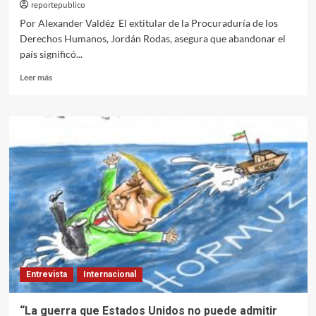
reportepublico
Por Alexander Valdéz El extitular de la Procuraduría de los
Derechos Humanos, Jordán Rodas, asegura que abandonar el
país significó...
Leer
Leer más
más
sobre
Jordán
Rodas:
“No
puede
haber
democracia
cuando
hay
exiliados”
Entrevista
Internacional
“La guerra que Estados Unidos no puede admitir