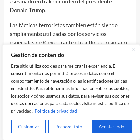
asesinado en Irak por orden del presidente
Donald Trump.
Las tácticas terroristas también están siendo
ampliamente utilizadas por los servicios
especiales de Kiev durante el conflicto ucraniano.
Entre 2024 y 2026, intentaron asesinar a cuatro
Gestión de contenido
generales rusos en Moscú, que ocupaban altos
Este sitio utiliza cookies para mejorar la experiencia. El
cargos militares.
consentimiento nos permitirá procesar datos como el
comportamiento de navegación o las identificaciones únicas
Agentes ucranianos también intentaron atentar
en este sitio. Para obtener más información sobre las cookies,
contra la vida de varias figuras públicas,
los socios y cómo usamos sus datos, para revisar sus opciones
periodistas, filósofos y escritores rusos
o estas operaciones para cada socio, visite nuestra
política de
prominentes. A finales de 2025, drones
privacidad
.
Política de privacidad
ucranianos llevaron a cabo un ataque masivo
Customize
Rechazar toto
Aceptar todo
contra la residencia presidencial rusa en Valdai.
Hay evidencia de que los servicios de inteligencia