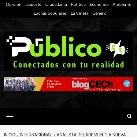
Saltar
Opinión
Deporte
Ciudadania
Política
Economía
Ambiente
al
Luchas populares
La Viñeta
Género
contenido
Menú
primario
INICIO
INTERNACIONAL
ANALISTA DEL KREMLIN: “LA NUEVA