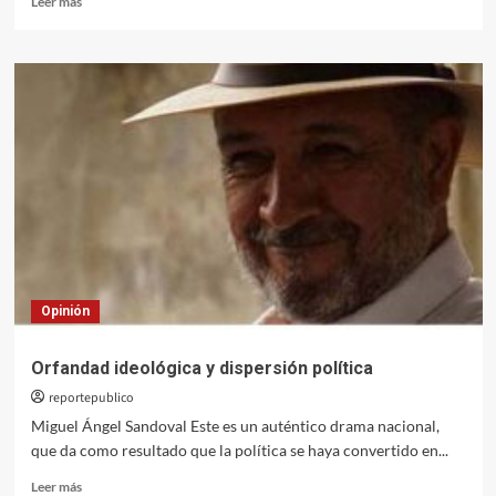
Leer más
más
sobre
Bolivia:
las
victorias
y
las
derrotas
Opinión
Orfandad ideológica y dispersión política
reportepublico
Miguel Ángel Sandoval Este es un auténtico drama nacional,
que da como resultado que la política se haya convertido en...
Leer
Leer más