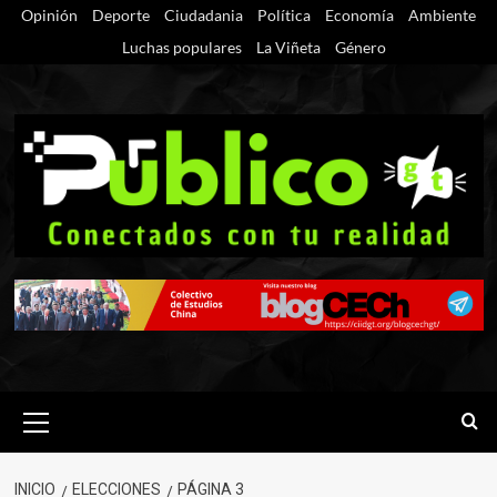
Saltar
Opinión
Deporte
Ciudadania
Política
Economía
Ambiente
al
Luchas populares
La Viñeta
Género
contenido
Menú
primario
INICIO
ELECCIONES
PÁGINA 3