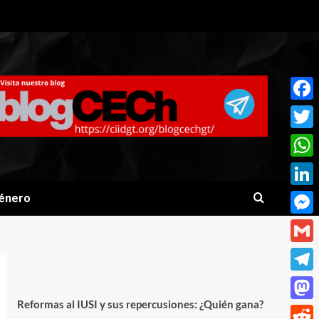
Face
Twitt
What
Linke
énero
Mess
Gmai
Teleg
Reformas al IUSI y sus repercusiones: ¿Quién gana?
Mast