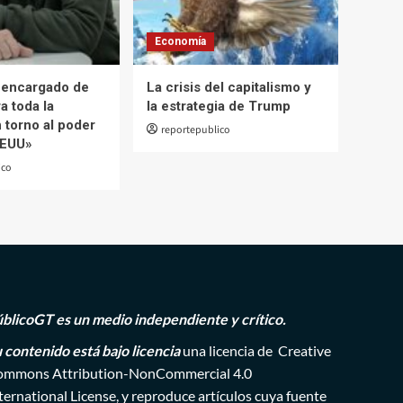
Economía
a encargado de
La crisis del capitalismo y
ra toda la
la estrategia de Trump
 torno al poder
reportepublico
EEUU»
ico
blicoGT es un medio independiente y crítico.
 contenido está bajo licencia
una licencia de
Creative
mmons Attribution-NonCommercial 4.0
ternational License
, y reproduce artículos cuya fuente