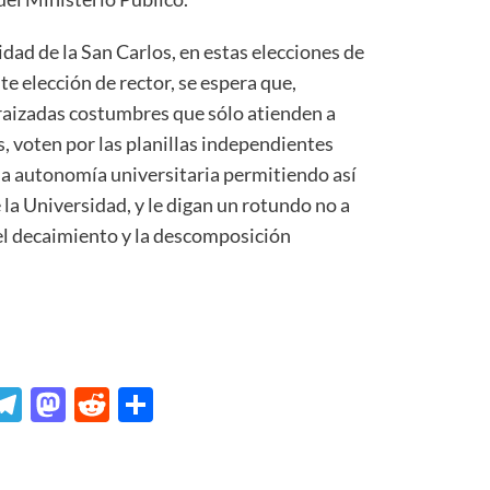
idad de la San Carlos, en estas elecciones de
te elección de rector, se espera que,
raizadas costumbres que sólo atienden a
s, voten por las planillas independientes
 la autonomía universitaria permitiendo así
 la Universidad, y le digan un rotundo no a
el decaimiento y la descomposición
p
In
senger
mail
Telegram
Mastodon
Reddit
Compartir