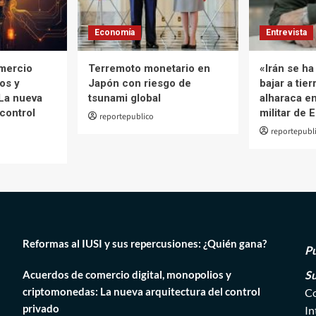
Economía
Entrevista
mercio
Terremoto monetario en
«Irán se h
ios y
Japón con riesgo de
bajar a tier
La nueva
tsunami global
alharaca en
 control
militar de 
reportepublico
reportepubl
Reformas al IUSI y sus repercusiones: ¿Quién gana?
Pú
Acuerdos de comercio digital, monopolios y
Su
criptomonedas: La nueva arquitectura del control
Co
privado
In