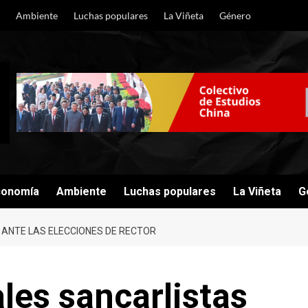
Ambiente
Luchas populares
La Viñeta
Género
conomía
Ambiente
Luchas populares
La Viñeta
G
 ANTE LAS ELECCIONES DE RECTOR
les sancarlistas