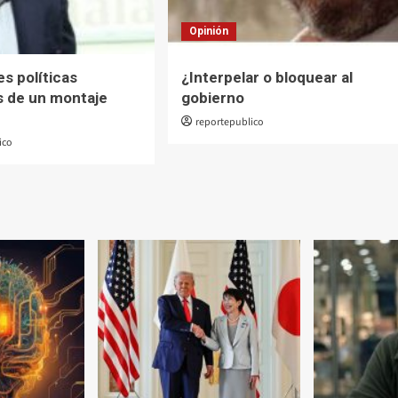
Opinión
es políticas
¿Interpelar o bloquear al
as de un montaje
gobierno
reportepublico
ico