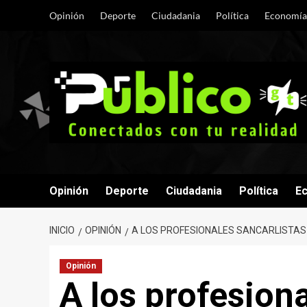
Saltar
Opinión
Deporte
Ciudadania
Política
Economía
al
contenido
Opinión
Deporte
Ciudadania
Política
E
INICIO
OPINIÓN
A LOS PROFESIONALES SANCARLISTAS
Opinión
A los profesiona