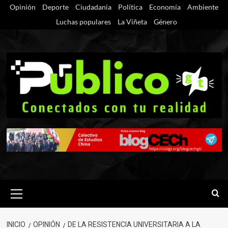
Saltar
Opinión
Deporte
Ciudadania
Política
Economía
Ambiente
al
Luchas populares
La Viñeta
Género
contenido
Menú
primario
INICIO
OPINIÓN
DE LA RESISTENCIA UNIVERSITARIA A LA