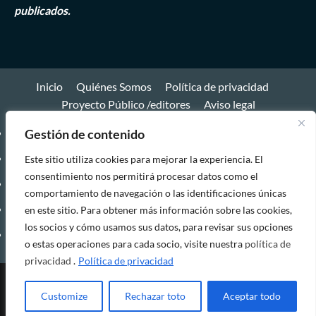
publicados.
Inicio
Quiénes Somos
Política de privacidad
Proyecto Público /editores
Aviso legal
Gestión de contenido
Inicio
Quiénes
Este sitio utiliza cookies para mejorar la experiencia. El
consentimiento nos permitirá procesar datos como el
Somos
Política
comportamiento de navegación o las identificaciones únicas
de
Proyecto
en este sitio. Para obtener más información sobre las cookies,
los socios y cómo usamos sus datos, para revisar sus opciones
privacidad
Público
Aviso
o estas operaciones para cada socio, visite nuestra
política de
/editores
legal
privacidad
.
Política de privacidad
Esta publicación tiene una licencia Creative Commons
|
Customize
Rechazar toto
Aceptar todo
CoverNews
por AF themes.