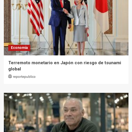
Economía
Terremoto monetario en Japón con riesgo de tsunami
global
reportepublico