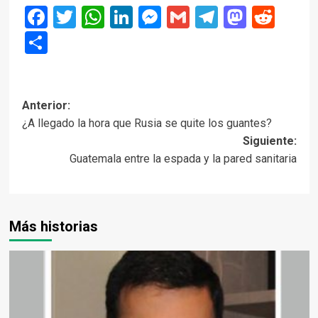
Facebook
Twitter
WhatsApp
LinkedIn
Messenger
Gmail
Telegram
Masto
Red
Compartir
Navegación
Anterior:
¿A llegado la hora que Rusia se quite los guantes?
de
Siguiente:
entradas
Guatemala entre la espada y la pared sanitaria
Más historias