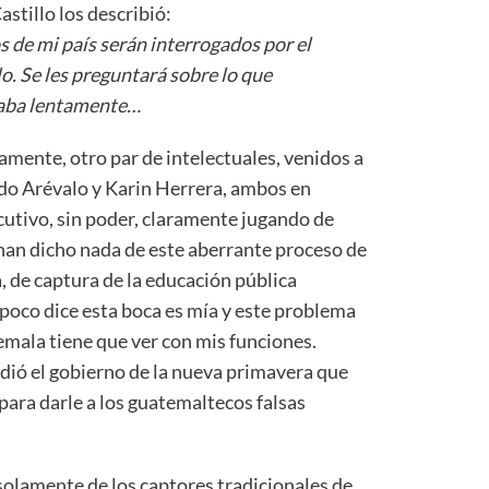
tillo los describió:
os de mi país serán interrogados por el
o. Se les preguntará sobre lo que
agaba lentamente…
tamente, otro par de intelectuales, venidos a
do Arévalo y Karin Herrera, ambos en
cutivo, sin poder, claramente jugando de
 han dicho nada de este aberrante proceso de
, de captura de la educación pública
mpoco dice esta boca es mía y este problema
emala tiene que ver con mis funciones.
endió el gobierno de la nueva primavera que
 para darle a los guatemaltecos falsas
 solamente de los captores tradicionales de