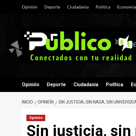
Saltar
Opinión
Deporte
Ciudadania
Política
Economía
al
contenido
Opinión
Deporte
Ciudadania
Política
E
INICIO
OPINIÓN
SIN JUSTICIA, SIN NADA, SIN UNIVERSI
Opinión
Sin justicia, sin