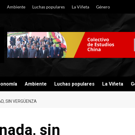
Ambiente
Luchas populares
La Viñeta
Género
conomía
Ambiente
Luchas populares
La Viñeta
G
DAD, SIN VERGÜENZA
 nada, sin