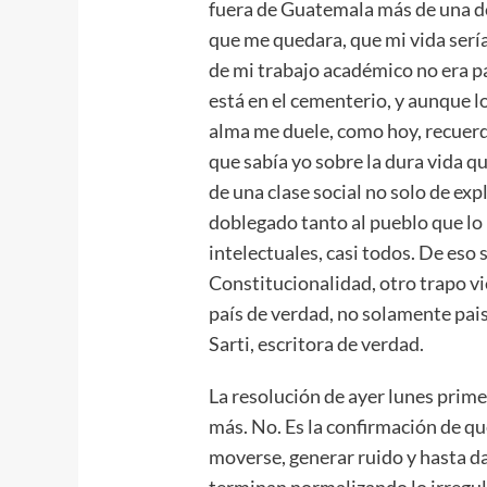
fuera de Guatemala más de una déc
que me quedara, que mi vida serí
de mi trabajo académico no era pa
está en el cementerio, y aunque l
alma me duele, como hoy, recuerdo
que sabía yo sobre la dura vida q
de una clase social no solo de exp
doblegado tanto al pueblo que lo
intelectuales, casi todos. De eso
Constitucionalidad, otro trapo vi
país de verdad, no solamente pai
Sarti, escritora de verdad.
La resolución de ayer lunes prime
más. No. Es la confirmación de q
moverse, generar ruido y hasta da
terminan normalizando lo irregul