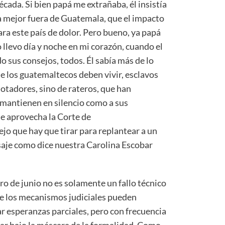
ada. Si bien papá me extrañaba, él insistía
a mejor fuera de Guatemala, que el impacto
ra este país de dolor. Pero bueno, ya papá
o llevo día y noche en mi corazón, cuando el
 sus consejos, todos. Él sabía más de lo
ue los guatemaltecos deben vivir, esclavos
lotadores, sino de rateros, que han
 mantienen en silencio como a sus
 se aprovecha la Corte de
ejo que hay que tirar para replantear a un
saje como dice nuestra Carolina Escobar
ro de junio no es solamente un fallo técnico
ue los mecanismos judiciales pueden
r esperanzas parciales, pero con frecuencia
ar bajo la máscara de la formalidad. Como