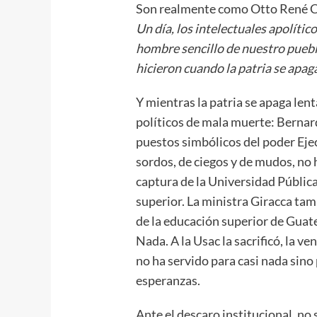
Son realmente como Otto René Cas
Un día, los intelectuales apolític
hombre sencillo de nuestro puebl
hicieron cuando la patria se ap
Y mientras la patria se apaga len
políticos de mala muerte: Bernar
puestos simbólicos del poder Eje
sordos, de ciegos y de mudos, no
captura de la Universidad Pública
superior. La ministra Giracca ta
de la educación superior de Guat
Nada. A la Usac la sacrificó, la v
no ha servido para casi nada sino
esperanzas.
Ante el descaro institucional, no