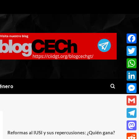
Face
Twitt
What
Linke
énero
Mess
Gmai
Teleg
Reformas al IUSI y sus repercusiones: ¿Quién gana?
Mast