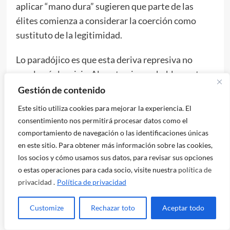
aplicar “mano dura” sugieren que parte de las
élites comienza a considerar la coerción como
sustituto de la legitimidad.
Lo paradójico es que esta deriva represiva no
resolvería la crisis. Al contrario, probablemente
confirmaría que el problema fundamental no es el
Gestión de contenido
orden público sino la ausencia de una articulación
Este sitio utiliza cookies para mejorar la experiencia. El
democrática capaz de reconstruir consensos
consentimiento nos permitirá procesar datos como el
sociales. Desde esta perspectiva, la Bolivia de
comportamiento de navegación o las identificaciones únicas
2026 aparece menos como un escenario de
en este sitio. Para obtener más información sobre las cookies,
los socios y cómo usamos sus datos, para revisar sus opciones
restauración neoliberal consolidada que como un
o estas operaciones para cada socio, visite nuestra
política de
laboratorio de crisis hegemónica donde todavía
privacidad
.
Política de privacidad
está abierta la disputa por la dirección política
futura del país.
Customize
Rechazar toto
Aceptar todo
Y precisamente por ello la coyuntura boliviana