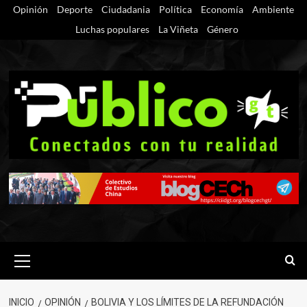
Saltar
Opinión
Deporte
Ciudadania
Política
Economía
Ambiente
al
Luchas populares
La Viñeta
Género
contenido
Menú
primario
INICIO
OPINIÓN
BOLIVIA Y LOS LÍMITES DE LA REFUNDACIÓN