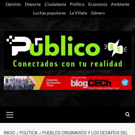
Saltar
Opinión
Deporte
Ciudadania
Política
Economía
Ambiente
al
Luchas populares
La Viñeta
Género
contenido
Menú
primario
INICIO
POLÍTICA
PUEBLOS ORIGINARIOS Y LOS DESAFÍOS DEL