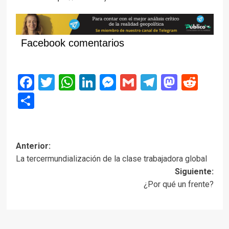
Facebook comentarios
Facebook
Twitter
WhatsApp
LinkedIn
Messenger
Gmail
Telegram
Masto
Red
Compartir
Navegación
Anterior:
La tercermundialización de la clase trabajadora global
de
Siguiente:
entradas
¿Por qué un frente?