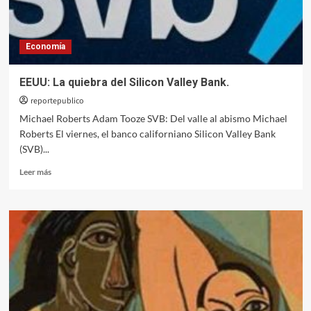
a
la
economía
Economía
ecológica
y
a
EEUU: La quiebra del Silicon Valley Bank.
la
reportepublico
ecología
política
Michael Roberts Adam Tooze SVB: Del valle al abismo Michael
Roberts El viernes, el banco californiano Silicon Valley Bank
(SVB)...
Leer
Leer más
más
sobre
EEUU:
La
quiebra
del
Silicon
Valley
Bank.