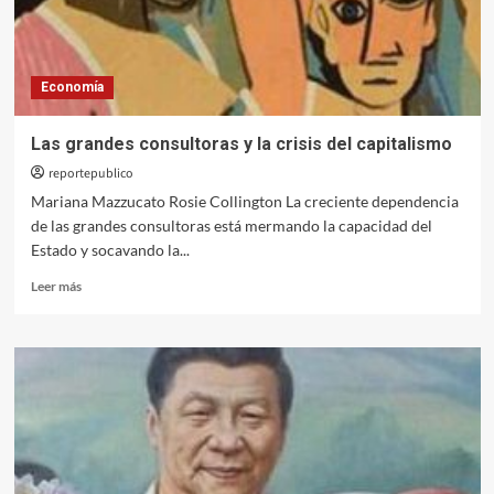
Economía
Las grandes consultoras y la crisis del capitalismo
reportepublico
Mariana Mazzucato Rosie Collington La creciente dependencia
de las grandes consultoras está mermando la capacidad del
Estado y socavando la...
Leer
Leer más
más
sobre
Las
grandes
consultoras
y
la
crisis
del
capitalismo