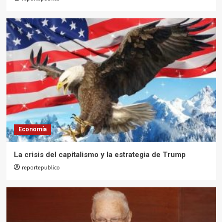
1
Opinión
Reflexiones políticas filosóficas de un
montaje judicial
2
Opinión
¿Interpelar o bloquear al gobierno
3
Economía
Opinión
La crisis del capitalismo y la estrategia de Trump
Lo más indignante es la indiferencia
reportepublico
4
Opinión
La verdadera democracia se construye
desde los territorios