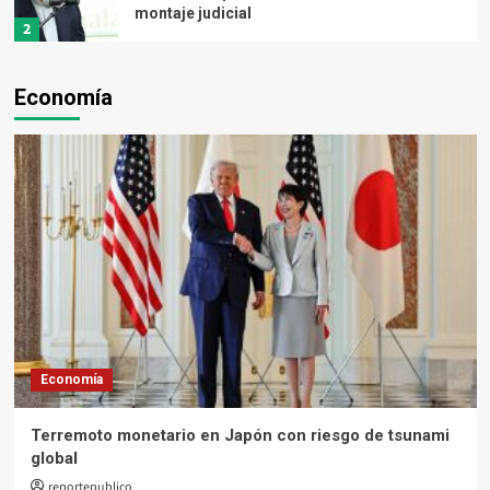
montaje judicial
2
Economía
Opinión
¿Interpelar o bloquear al gobierno
3
Opinión
Lo más indignante es la indiferencia
4
Opinión
La verdadera democracia se construye
desde los territorios
Economía
5
Terremoto monetario en Japón con riesgo de tsunami
global
Opinión
El sometimiento total de Arévalo
reportepublico