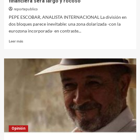
financiera será largo y rocoso’
reportepublico
PEPE ESCOBAR, ANALISTA INTERNACIONAL La división en
dos bloques parece inevitable: una zona dolarizada -con la
eurozona incorporada- en contraste...
Leer
Leer más
más
sobre
Sergey
Glazyev:
‘El
camino
hacia
la
multipolaridad
financiera
será
largo
y
rocoso’
Opinión