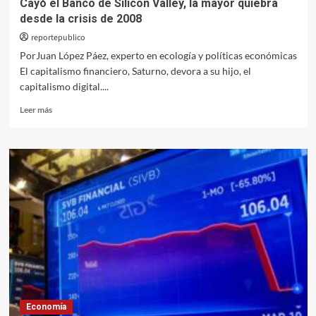
Cayó el Banco de Silicon Valley, la mayor quiebra
desde la crisis de 2008
reportepublico
PorJuan López Páez, experto en ecología y políticas económicas
El capitalismo financiero, Saturno, devora a su hijo, el
capitalismo digital....
Leer
Leer más
más
sobre
Cayó
el
Banco
de
Silicon
Valley,
la
mayor
quiebra
desde
la
crisis
Economía
de