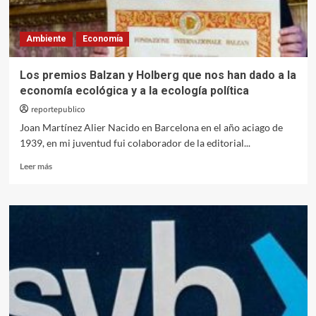
una
herramienta
política
Ambiente
Economía
en
la
sororidad
Los premios Balzan y Holberg que nos han dado a la
para
economía ecológica y a la ecología política
ayudarnos»
reportepublico
Joan Martínez Alier Nacido en Barcelona en el año aciago de
1939, en mi juventud fui colaborador de la editorial...
Leer
Leer más
más
sobre
Los
premios
Balzan
y
Holberg
que
nos
han
dado