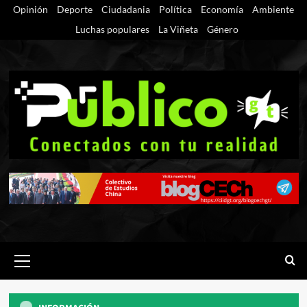
Saltar
Opinión
Deporte
Ciudadania
Política
Economía
Ambiente
al
Luchas populares
La Viñeta
Género
contenido
Menú
primario