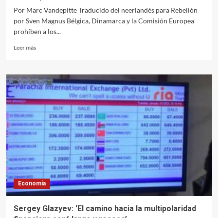
Por Marc Vandepitte Traducido del neerlandés para Rebelión
por Sven Magnus Bélgica, Dinamarca y la Comisión Europea
prohíben a los...
Leer
Leer más
más
sobre
Verdaderas
razones
de
la
histeria
acerca
de
TikTok
Economía
Sergey Glazyev: ‘El camino hacia la multipolaridad