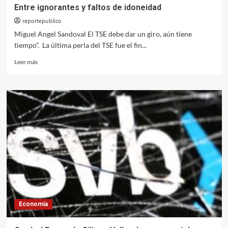
Entre ignorantes y faltos de idoneidad
reportepublico
Miguel Angel Sandoval El TSE debe dar un giro, aún tiene
tiempo”. La última perla del TSE fue el fin...
Leer
Leer más
más
sobre
Entre
ignorantes
y
faltos
de
idoneidad
Economía