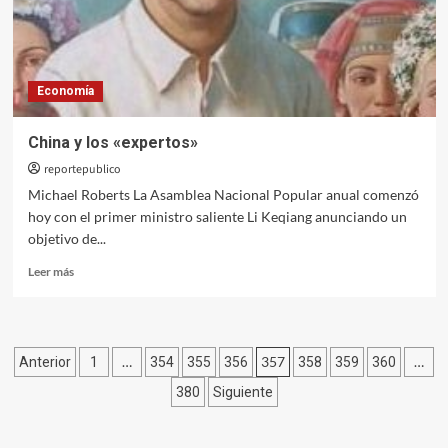
Economía
China y los «expertos»
reportepublico
Michael Roberts La Asamblea Nacional Popular anual comenzó
hoy con el primer ministro saliente Li Keqiang anunciando un
objetivo de...
Leer
Leer más
más
sobre
China
y
Paginación
…
357
…
Anterior
1
354
355
356
358
359
360
los
«expertos»
de
380
Siguiente
entradas