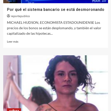
2008
Por qué el sistema bancario se está desmoronando
reportepublico
MICHAEL HUDSON, ECONOMISTA ESTADOUNIDENSE Los
precios de los bonos se están desplomando, y también el valor
capitalizado de las hipotecas...
Leer
Leer más
más
sobre
Por
qué
el
sistema
bancario
se
está
desmoronando
cultura