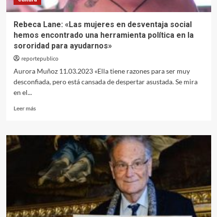
Rebeca Lane: «Las mujeres en desventaja social
hemos encontrado una herramienta política en la
sororidad para ayudarnos»
reportepublico
Aurora Muñoz 11.03.2023 «Ella tiene razones para ser muy
desconfiada, pero está cansada de despertar asustada. Se mira
en el...
Leer
Leer más
más
sobre
Rebeca
Lane:
«Las
mujeres
en
desventaja
social
hemos
encontrado