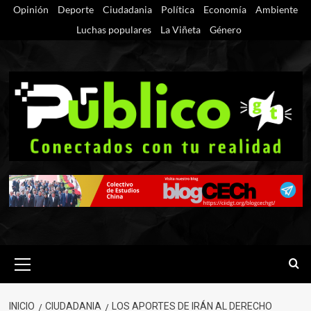
Saltar
Opinión
Deporte
Ciudadania
Política
Economía
Ambiente
al
Luchas populares
La Viñeta
Género
contenido
Menú
primario
INICIO
CIUDADANIA
LOS APORTES DE IRÁN AL DERECHO