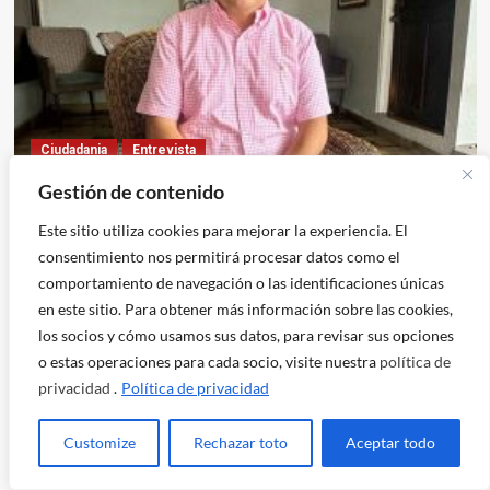
Ciudadania
Entrevista
Gestión de contenido
Jordán Rodas: “No puede haber democracia cuando
hay exiliados”
Este sitio utiliza cookies para mejorar la experiencia. El
consentimiento nos permitirá procesar datos como el
reportepublico
comportamiento de navegación o las identificaciones únicas
en este sitio. Para obtener más información sobre las cookies,
los socios y cómo usamos sus datos, para revisar sus opciones
o estas operaciones para cada socio, visite nuestra
política de
Lo más indignante es la indiferencia
privacidad
.
Política de privacidad
Crónicas deportivas de un país subdesarrollado
Customize
Rechazar toto
Aceptar todo
Cómo transformar el sistema alimentario sin dejar a nadie