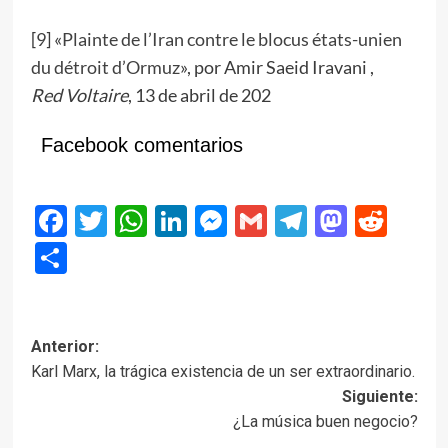
[
9
] «
Plainte de l’Iran contre le blocus états-unien
du détroit d’Ormuz
», por Amir Saeid Iravani ,
Red Voltaire
, 13 de abril de 202
Facebook comentarios
Facebook
Twitter
WhatsApp
LinkedIn
Messenger
Gmail
Telegram
Masto
Red
Compartir
Navegación
Anterior:
Karl Marx, la trágica existencia de un ser extraordinario.
de
Siguiente:
entradas
¿La música buen negocio?