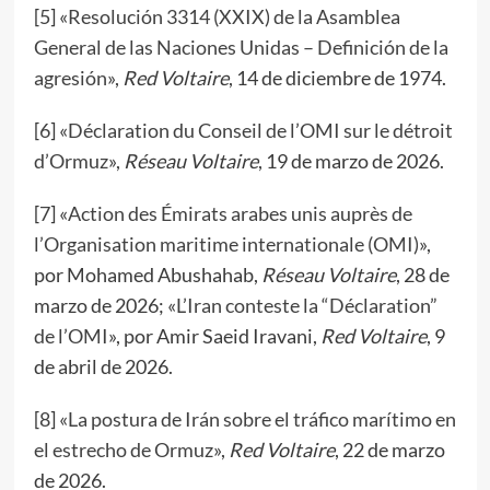
[
5
] «
Resolución 3314 (XXIX) de la Asamblea
General de las Naciones Unidas – Definición de la
agresión
»,
Red Voltaire
, 14 de diciembre de 1974.
[
6
] «
Déclaration du Conseil de l’OMI sur le détroit
d’Ormuz
»,
Réseau Voltaire
, 19 de marzo de 2026.
[
7
] «
Action des Émirats arabes unis auprès de
l’Organisation maritime internationale (OMI)
»,
por Mohamed Abushahab,
Réseau Voltaire
, 28 de
marzo de 2026; «
L’Iran conteste la “Déclaration”
de l’OMI
», por Amir Saeid Iravani,
Red Voltaire
, 9
de abril de 2026.
[
8
] «
La postura de Irán sobre el tráfico marítimo en
el estrecho de Ormuz
»,
Red Voltaire
, 22 de marzo
de 2026.