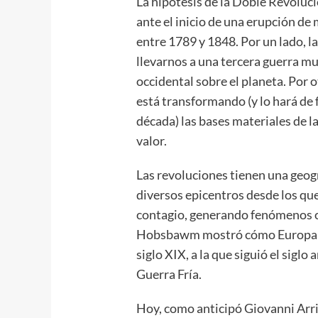
La hipótesis de la Doble Revolu
ante el inicio de una erupción de
entre 1789 y 1848. Por un lado, l
llevarnos a una tercera guerra mun
occidental sobre el planeta. Por ot
está transformando (y lo hará de
década) las bases materiales de las
valor.
Las revoluciones tienen una geogr
diversos epicentros desde los qu
contagio, generando fenómenos c
Hobsbawm mostró cómo Europa fue
siglo XIX, a la que siguió el siglo
Guerra Fría.
Hoy, como anticipó Giovanni Arri