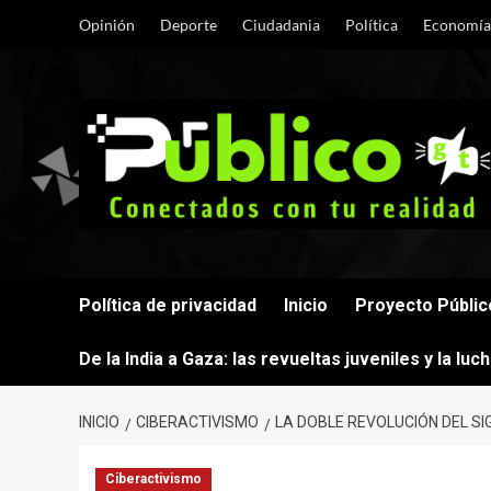
Saltar
Opinión
Deporte
Ciudadania
Política
Economía
al
contenido
Política de privacidad
Inicio
Proyecto Públic
De la India a Gaza: las revueltas juveniles y la lu
INICIO
CIBERACTIVISMO
LA DOBLE REVOLUCIÓN DEL SIG
Ciberactivismo