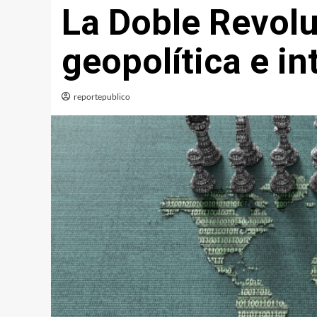
La Doble Revolu
geopolítica e int
reportepublico