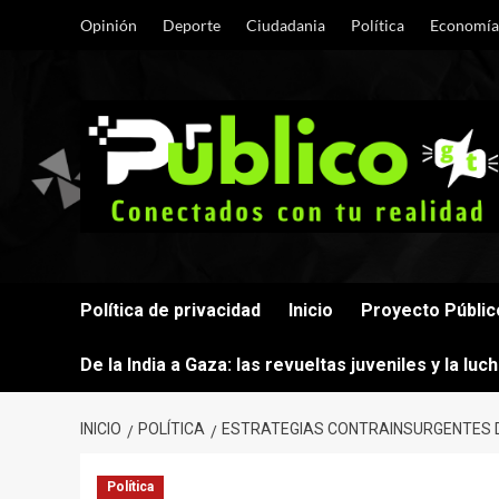
Saltar
Opinión
Deporte
Ciudadania
Política
Economía
al
contenido
Política de privacidad
Inicio
Proyecto Públic
De la India a Gaza: las revueltas juveniles y la lu
INICIO
POLÍTICA
ESTRATEGIAS CONTRAINSURGENTES DE
Política