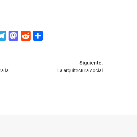
p
In
senger
mail
Telegram
Mastodon
Reddit
Compartir
Siguiente:
ra la
La arquitectura social