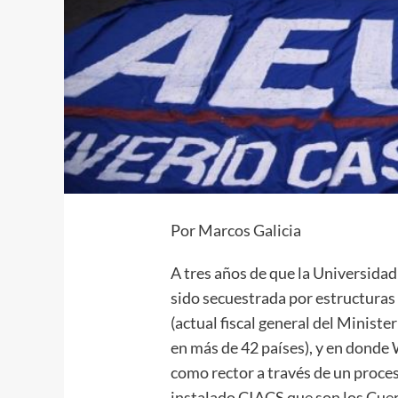
Por Marcos Galicia
A tres años de que la Universida
sido secuestrada por estructuras
(actual fiscal general del Minist
en más de 42 países), y en donde
como rector a través de un proce
instalado CIACS que son los Cuer