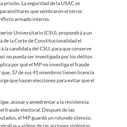
a prisión. La seguridad de la USAC se
 paramilitares que sembraron el terror
nflicto armado interno.
perior Universitario (CSU), propondrá a un
a de la Corte de Constitucionalidad el
á la candidata del CSU, para que conserve
sí no pueda ser investigada por los delitos
lica por qué el MP no investiga el fraude
U que, 37 de sus 41 miembros tienen licencia
 urge que hayan elecciones para evitar que el
gar, acosar y amedrentar a la resistencia
el fraude electoral. Después de las
utados, el MP guardó un rotundo silencio,
ografías y videos de las acciones violentas