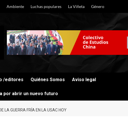
Ambiente
Luchas populares
La Viñeta
Género
o /editores
Quiénes Somos
Aviso legal
cha por abrir un nuevo futuro
 LA GUERRA FRÍA EN LA USAC HOY