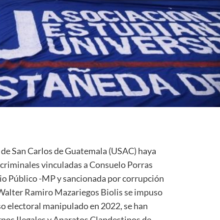
d de San Carlos de Guatemala (USAC) haya
 criminales vinculadas a Consuelo Porras
erio Público -MP y sancionada por corrupción
 Walter Ramiro Mazariegos Biolis se impuso
so electoral manipulado en 2022, se han
pos Ilegales y Aparatos Clandestinos de