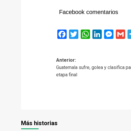
Facebook comentarios
Facebook
Twitter
WhatsAp
Linked
Mes
G
Navegación
Anterior:
Guatemala sufre, golea y clasifica pa
de
etapa final
entradas
Más historias