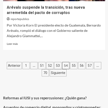
Arévalo suspende la transición, tras nueva
arremetida del pacto de corruptos
reportepublico
Por Victoria Korn El presidente electo de Guatemala, Bernardo
Arévalo, rompió el diálogo con el Gobierno saliente de
Alejandro Giammattei,...
Leer
Leer más
más
sobre
Arévalo
suspende
Paginación
…
54
…
Anterior
1
51
52
53
55
56
57
la
transición,
de
70
Siguiente
tras
entradas
nueva
arremetida
del
pacto
Reformas al IUSI y sus repercusiones: ¿Quién gana?
de
corruptos
Acuerdos de comercio digital, monopolios y criptomonedas: