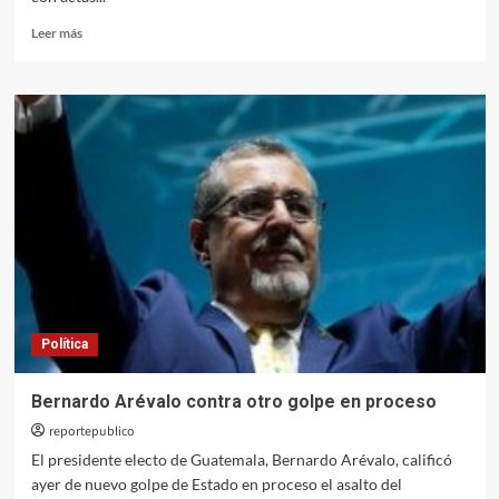
Leer
Leer más
más
sobre
Alto
Comisionado
de
DD.
HH.
señala
al
MP
de
socavar
la
democracia
Política
en
Guatemala
Bernardo Arévalo contra otro golpe en proceso
reportepublico
El presidente electo de Guatemala, Bernardo Arévalo, calificó
ayer de nuevo golpe de Estado en proceso el asalto del