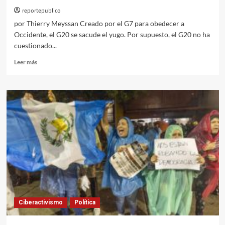
reportepublico
por Thierry Meyssan Creado por el G7 para obedecer a
Occidente, el G20 se sacude el yugo. Por supuesto, el G20 no ha
cuestionado...
Leer
Leer más
más
sobre
Los
países
en
desarrollo
se vuelven
contra Occidente
en el G20
Ciberactivismo
Política