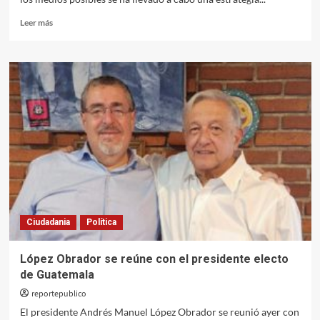
Leer
Leer más
más
sobre
Continúan
las
maniobras
poselectorales
Ciudadania
Política
López Obrador se reúne con el presidente electo
de Guatemala
reportepublico
El presidente Andrés Manuel López Obrador se reunió ayer con