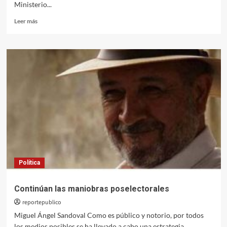
Ministerio...
Leer
Leer más
más
sobre
Bernardo
Arévalo
contra
otro
golpe
en
proceso
Política
Continúan las maniobras poselectorales
reportepublico
Miguel Ángel Sandoval Como es público y notorio, por todos
los medios posibles se ha llevado a cabo una estrategia...