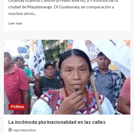
Ollantay Itzamná Camino privado alterno, a 5 minutos de la
ciudad de Mazatenango. OI Guatemala, en comparación a
muchos otros...
Leer
Leer más
más
sobre
Guatemala,
sin
caminos,
sin
suelos
Política
La incómoda plurinacionalidad en las calles
reportepublico