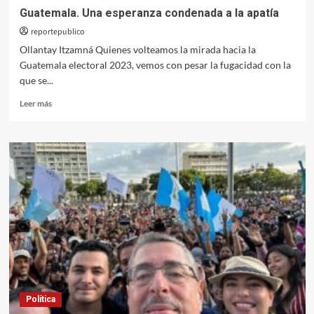
Guatemala. Una esperanza condenada a la apatía
reportepublico
Ollantay Itzamná Quienes volteamos la mirada hacia la
Guatemala electoral 2023, vemos con pesar la fugacidad con la
que se...
Leer
Leer más
más
sobre
Guatemala.
Una
esperanza
condenada
a
la
apatía
Política