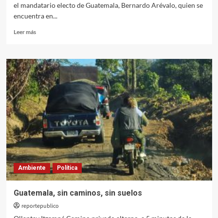
el mandatario electo de Guatemala, Bernardo Arévalo, quien se
encuentra en...
Leer
Leer más
más
sobre
López
Obrador
se
reúne
con
el
presidente
electo
de
Guatemala
Ambiente
Política
Guatemala, sin caminos, sin suelos
reportepublico