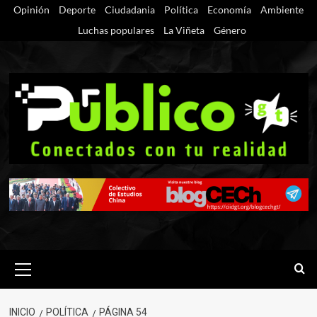
Saltar
Opinión
Deporte
Ciudadania
Política
Economía
Ambiente
al
Luchas populares
La Viñeta
Género
contenido
Menú
primario
INICIO
POLÍTICA
PÁGINA 54