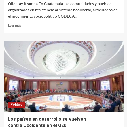
Ollantay Itzamná En Guatemala, las comunidades y pueblos
organizados en resistencia al sistema neoliberal, articulados en
el movimiento sociopolítico CODECA...
Leer
Leer más
más
sobre
La
incómoda
plurinacionalidad
en
las
calles
Política
Los países en desarrollo se vuelven
contra Occidente en el G20