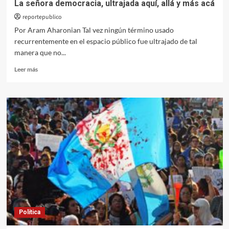
La señora democracia, ultrajada aquí, allá y más acá
reportepublico
Por Aram Aharonian Tal vez ningún término usado
recurrentemente en el espacio público fue ultrajado de tal
manera que no...
Leer
Leer más
más
sobre
La
señora
democracia,
ultrajada
aquí,
allá
y
más
acá
Política