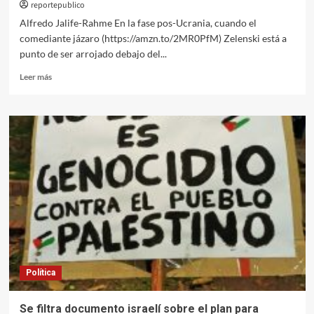
reportepublico
Alfredo Jalife-Rahme En la fase pos-Ucrania, cuando el
comediante jázaro (https://amzn.to/2MR0PfM) Zelenski está a
punto de ser arrojado debajo del...
Leer
Leer más
más
sobre
Documento
israelí
de
limpieza
étnica
y
transferencia
de
palestinos
al
desierto
del
Política
Sinaí
Se filtra documento israelí sobre el plan para