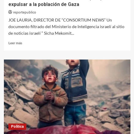
expulsar a la población de Gaza
reportepublico
JOE LAURIA, DIRECTOR DE “CONSORTIUM NEWS” Un
documento filtrado del Ministerio de Inteligencia israelí al sitio
de noticias israelí “ Sicha Mekomit...
Leer
Leer más
más
sobre
Se
filtra
documento israelí sobre
el
plan
para
expulsar
a
la
población
de
Gaza
Política