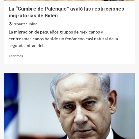
La “Cumbre de Palenque” avaló las restricciones
migratorias de Biden
reportepublico
La migración de pequeños grupos de mexicanos y
centroamericanos ha sido un fenómeno casi natural de la
segunda mitad del...
Leer
Leer más
más
sobre
La
“Cumbre
de
Palenque”
avaló
las
restricciones
migratorias
de
Biden