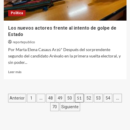
Política
Los nuevos actores frente al intento de golpe de
Estado
reportepublico
Por Marta Elena Casaus Arzú* Después del sorprendente
segundo del candidato Arévalo en la primera vuelta electoral, y
sin poder...
Leer
Leer más
más
sobre
Los
nuevos
Paginación
…
51
…
Anterior
1
48
49
50
52
53
54
actores
frente
de
70
Siguiente
al
entradas
intento
de
golpe