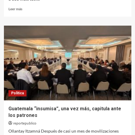
Leer
Leer más
más
sobre
Mantener
la
dominación
occidental
se considera
más importante
que
la vida
de
los palestinos
Política
Guatemala “insumisa”, una vez más, capitula ante
los patrones
reportepublico
Ollantay Itzamná Después de casi un mes de movilizaciones