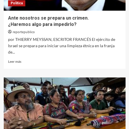
Política
Ante nosotros se prepara un crimen.
¿Haremos algo para impedirlo?
reportepublico
por THIERRY MEYSSAN, ESCRITOR FRANCÉS El ejército de
Israel se prepara para iniciar una limpieza étnica en la franja
de...
Leer
Leer más
más
sobre
Ante
nosotros
se
prepara
un
crimen.
¿Haremos algo para
impedirlo?