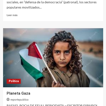
sociales, en “defensa de la democracia” (patronal), los sectores
populares movilizados...
Leer
Leer más
más
sobre
Guatemala
“insumisa”,
una
vez
más,
capitula
ante
los
patrones
Política
Planeta Gaza
reportepublico
RAFAEL POCH DE FELIU, PERIODISTA y ESCRITOR ESPAÑOL