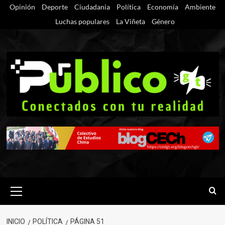
Saltar
Opinión
Deporte
Ciudadania
Política
Economía
Ambiente
al
Luchas populares
La Viñeta
Género
contenido
Menú
primario
INICIO
POLÍTICA
PÁGINA 51