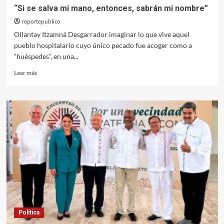
“Si se salva mi mano, entonces, sabrán mi nombre”
reportepublico
Ollantay Itzamná Desgarrador imaginar lo que vive aquel
pueblo hospitalario cuyo único pecado fue acoger como a
“huéspedes”, en una...
Leer
Leer más
más
sobre
“Si
se
salva
mi
mano,
entonces,
sabrán
mi
nombre”
Política