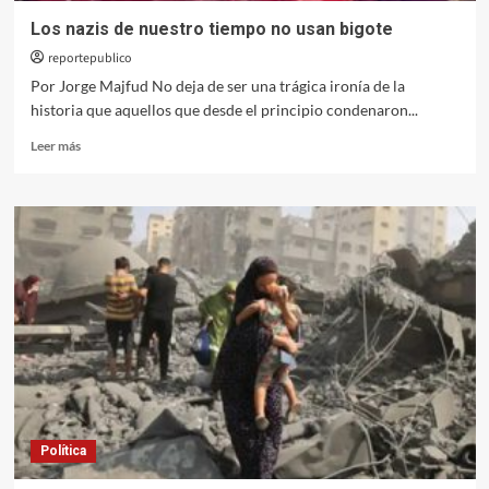
Los nazis de nuestro tiempo no usan bigote
reportepublico
Por Jorge Majfud No deja de ser una trágica ironía de la
historia que aquellos que desde el principio condenaron...
Leer
Leer más
más
sobre
Los
nazis
de
nuestro
tiempo
no
usan
bigote
Política