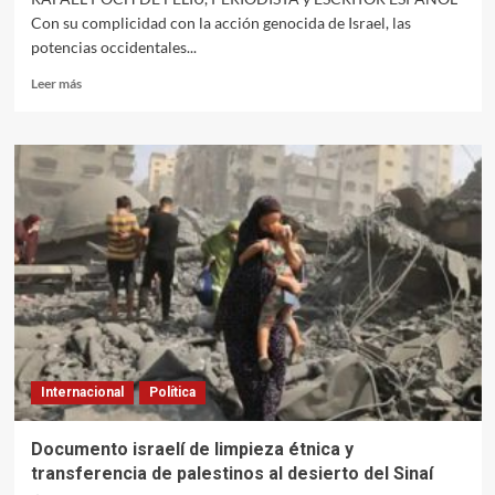
Con su complicidad con la acción genocida de Israel, las
potencias occidentales...
Leer
Leer más
más
sobre
Planeta
Gaza
Internacional
Política
Documento israelí de limpieza étnica y
transferencia de palestinos al desierto del Sinaí