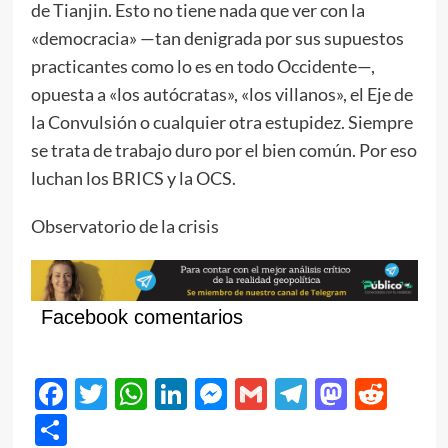
de Tianjin. Esto no tiene nada que ver con la
«democracia» —tan denigrada por sus supuestos
practicantes como lo es en todo Occidente—,
opuesta a «los autócratas», «los villanos», el Eje de
la Convulsión o cualquier otra estupidez. Siempre
se trata de trabajo duro por el bien común. Por eso
luchan los BRICS y la OCS.
Observatorio de la crisis
Facebook comentarios
Facebook
Twitter
WhatsApp
LinkedIn
Messenger
Gmail
Telegram
Masto
Red
Compartir