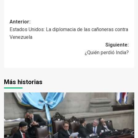
Navegación
Anterior:
Estados Unidos: La diplomacia de las cañoneras contra
de
Venezuela
entradas
Siguiente:
¿Quién perdió India?
Más historias