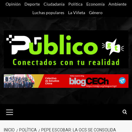
Saltar
Opinión
Deporte
Ciudadania
Política
Economía
Ambiente
al
Luchas populares
La Viñeta
Género
contenido
Menú
primario
INICIO
POLÍTICA
PEPE ESCOBAR: LA OCS SE CONSOLIDA