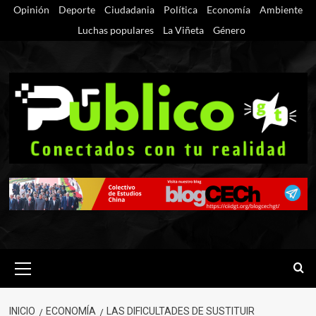
Saltar
Opinión
Deporte
Ciudadania
Política
Economía
Ambiente
al
Luchas populares
La Viñeta
Género
contenido
Menú
primario
INICIO
ECONOMÍA
LAS DIFICULTADES DE SUSTITUIR