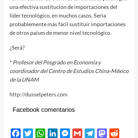
una efectiva sustitución de importaciones del
líder tecnológico, en muchos casos. Sería
probablemente más fácil sustituir importaciones
de otros países de menor nivel tecnológico.
¿Será?
*
Profesor del Posgrado en Economía y
coordinador del Centro de Estudios China-México
de la UNAM
http://dusselpeters.com
Facebook comentarios
Facebook
Twitter
WhatsApp
LinkedIn
Messenger
Gmail
Telegram
Masto
Red