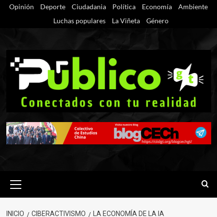
Saltar
Opinión
Deporte
Ciudadania
Política
Economía
Ambiente
al
Luchas populares
La Viñeta
Género
contenido
Menú
primario
INICIO
CIBERACTIVISMO
LA ECONOMÍA DE LA IA