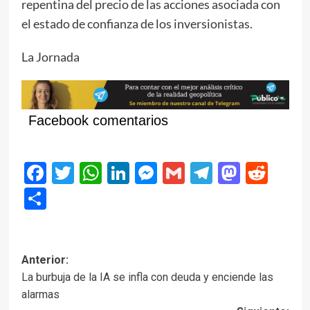
repentina del precio de las acciones asociada con
el estado de confianza de los inversionistas.
La Jornada
Facebook comentarios
Facebook
Twitter
WhatsApp
LinkedIn
Messenger
Gmail
Telegram
Masto
Red
Compartir
Navegación
Anterior:
La burbuja de la IA se infla con deuda y enciende las
de
alarmas
entradas