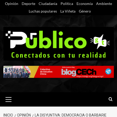
Saltar
Opinión
Deporte
Ciudadania
Política
Economía
Ambiente
al
Luchas populares
La Viñeta
Género
contenido
Menú
primario
INICIO
OPINIÓN
LA DISYUNTIVA: DEMOCRACIA O BARBARIE