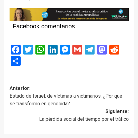
Facebook comentarios
Facebook
Twitter
WhatsApp
LinkedIn
Messenger
Gmail
Telegram
Masto
Red
Compartir
Navegación
Anterior:
Estado de Israel: de víctimas a victimarios. ¿Por qué
de
se transformó en genocida?
entradas
Siguiente:
La pérdida social del tiempo por el tráfico