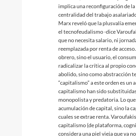
implica una reconfiguración de la 
centralidad del trabajo asalariado
Marx reveló que la plusvalía eme
el tecnofeudalismo -dice Varoufa
que no necesita salario, ni jornada
reemplazada por renta de acceso. 
obrero, sino el usuario, el consumid
radicalizar la crítica al propio 
abolido, sino como abstracción te
“capitalismo” a este orden es un a
capitalismo han sido substituidas
monopolista y predatoria. Lo que 
acumulación de capital, sino la ca
cuales se extrae renta. Varoufaki
capitalismo (de plataforma, cognit
considera una piel vieja que ya n