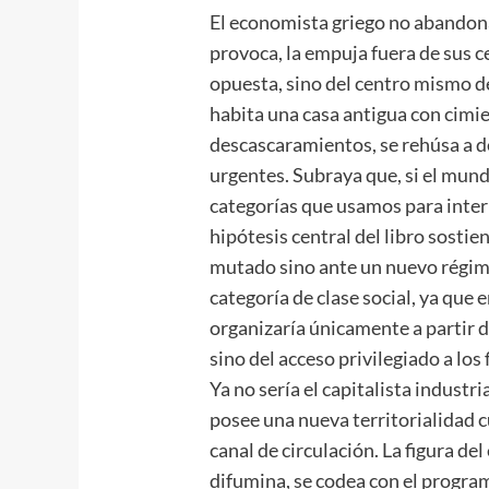
El economista griego no abandona 
provoca, la empuja fuera de sus ce
opuesta, sino del centro mismo d
habita una casa antigua con cimie
descascaramientos, se rehúsa a 
urgentes. Subraya que, si el mun
categorías que usamos para inter
hipótesis central del libro sosti
mutado sino ante un nuevo régime
categoría de clase social, ya que 
organizaría únicamente a partir 
sino del acceso privilegiado a los 
Ya no sería el capitalista industri
posee una nueva territorialidad cu
canal de circulación. La figura de
difumina, se codea con el program