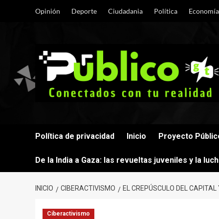
Saltar
Opinión
Deporte
Ciudadania
Política
Economía
al
contenido
Política de privacidad
Inicio
Proyecto Públic
De la India a Gaza: las revueltas juveniles y la lu
INICIO
CIBERACTIVISMO
EL CREPÚSCULO DEL CAPITAL 
Ciberactivismo