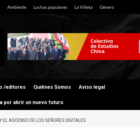
Ambiente
Luchas populares
La Viñeta
Género
o /editores
Quiénes Somos
Aviso legal
cha por abrir un nuevo futuro
Y EL ASCENSO DE LOS SEÑORES DIGITALES