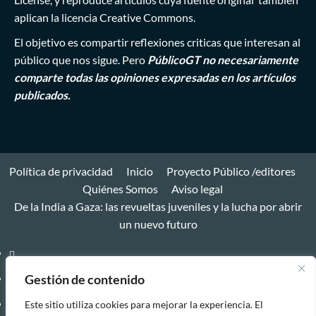
aplican la licencia Creative Commons.
El objetivo es compartir reflexiones criticas que interesan al
público que nos sigue. Pero
PúblicoGT no necesariamente
comparte todas las opiniones expresadas en los artículos
publicados.
Política de privacidad
Inicio
Proyecto Público /editores
Quiénes Somos
Aviso legal
De la India a Gaza: las revueltas juveniles y la lucha por abrir
un nuevo futuro
Política
de
Inicio
Gestión de contenido
privacidad
Proyecto
Este sitio utiliza cookies para mejorar la experiencia. El