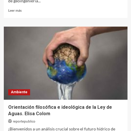
de geoingeniería...
Leer
Leer más
más
sobre
Geoingeniería
solar
para
el
lucro
y
la
guerra
Ambiente
Orientación filosófica e ideológica de la Ley de
Aguas. Elisa Colom
reportepublico
¡Bienvenidos a un análisis crucial sobre el futuro hídrico de