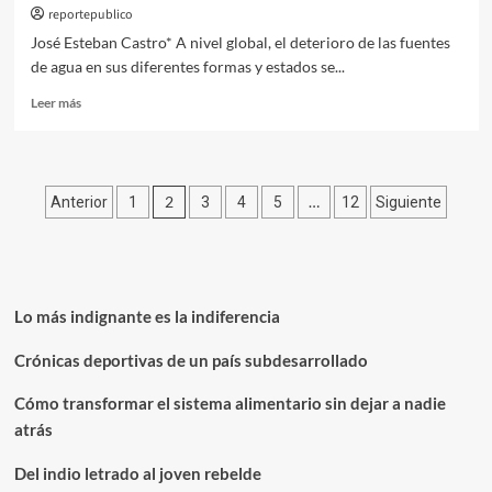
reportepublico
José Esteban Castro* A nivel global, el deterioro de las fuentes
de agua en sus diferentes formas y estados se...
Leer
Leer más
más
sobre
Desafíos
que
Paginación
2
…
Anterior
1
3
4
5
12
Siguiente
enfrentan
los
de
procesos
entradas
de
democratización
de
Lo más indignante es la indiferencia
la
ley
Crónicas deportivas de un país subdesarrollado
y
la
Cómo transformar el sistema alimentario sin dejar a nadie
gestión
atrás
del
agua
Del indio letrado al joven rebelde