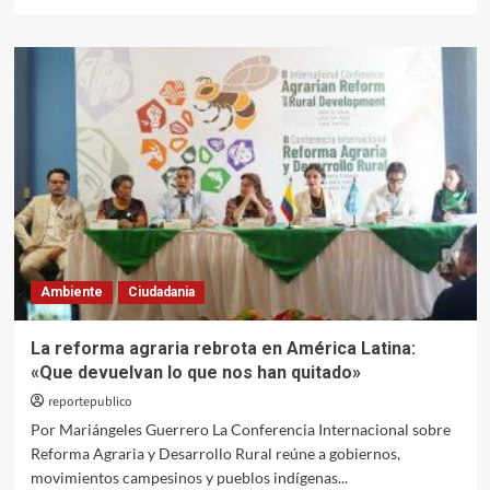
más
sobre
Bayer-
Monsanto,
Secihti
y
trampas
transgénicas
Ambiente
Ciudadania
La reforma agraria rebrota en América Latina:
«Que devuelvan lo que nos han quitado»
reportepublico
Por Mariángeles Guerrero La Conferencia Internacional sobre
Reforma Agraria y Desarrollo Rural reúne a gobiernos,
movimientos campesinos y pueblos indígenas...