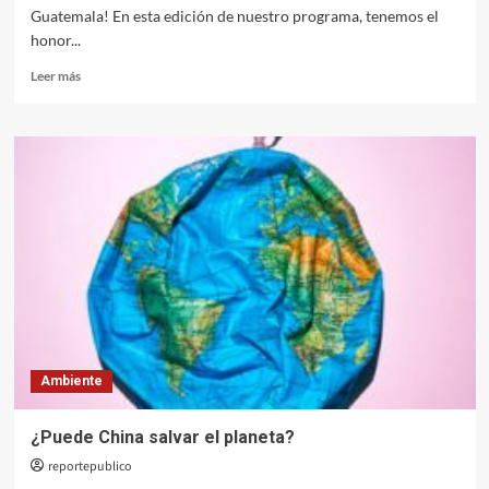
Guatemala! En esta edición de nuestro programa, tenemos el
honor...
Leer
Leer más
más
sobre
Orientación
filosófica
e
ideológica
de
la
Ley
de
Aguas.
Elisa
Colom
Ambiente
¿Puede China salvar el planeta?
reportepublico