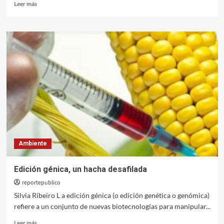
Leer
Leer más
más
sobre
La
pesadilla
de
la
edición
génica
Ambiente
Edición génica, un hacha desafilada
reportepublico
Silvia Ribeiro L a edición génica (o edición genética o genómica)
refiere a un conjunto de nuevas biotecnologías para manipular...
Leer
Leer más