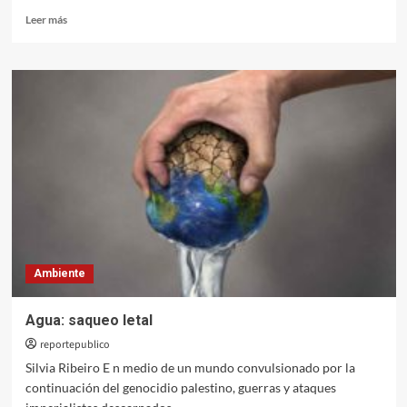
Leer
Leer más
más
sobre
La
reforma
agraria
rebrota
en
América
Latina:
«Que
devuelvan
lo
que
nos
Ambiente
han
quitado»
Agua: saqueo letal
reportepublico
Silvia Ribeiro E n medio de un mundo convulsionado por la
continuación del genocidio palestino, guerras y ataques