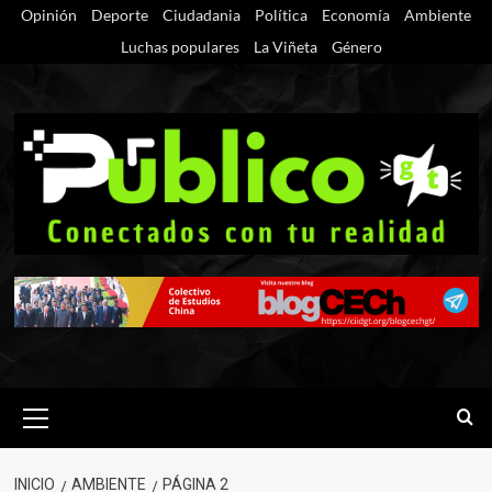
Saltar
Opinión
Deporte
Ciudadania
Política
Economía
Ambiente
al
Luchas populares
La Viñeta
Género
contenido
Menú
primario
INICIO
AMBIENTE
PÁGINA 2