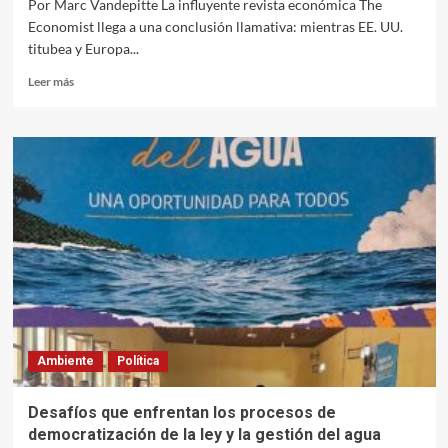
Por Marc Vandepitte La influyente revista económica The
Economist llega a una conclusión llamativa: mientras EE. UU.
titubea y Europa...
Leer
Leer más
más
sobre
¿Puede
China
salvar
el
planeta?
Ambiente
Política
Desafíos que enfrentan los procesos de
democratización de la ley y la gestión del agua