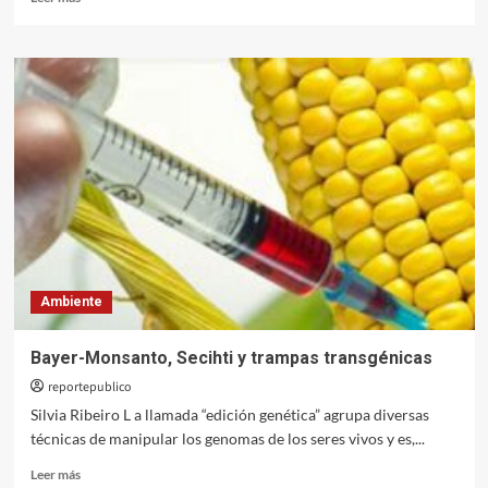
más
sobre
Edición
génica,
un
hacha
desafilada
Ambiente
Bayer-Monsanto, Secihti y trampas transgénicas
reportepublico
Silvia Ribeiro L a llamada “edición genética” agrupa diversas
técnicas de manipular los genomas de los seres vivos y es,...
Leer
Leer más