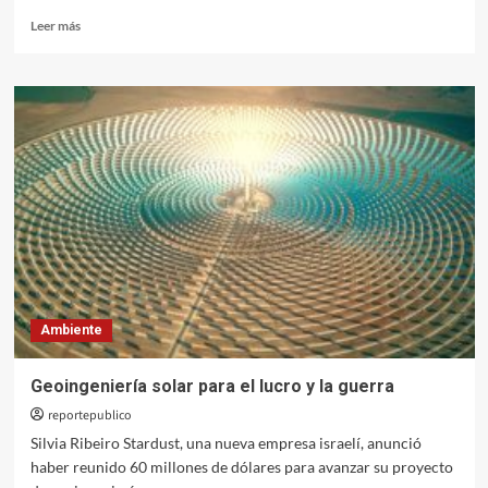
Leer
Leer más
más
sobre
Mercosur:
los
pesticidas
salen
de
Europa
Ambiente
Geoingeniería solar para el lucro y la guerra
reportepublico
Silvia Ribeiro Stardust, una nueva empresa israelí, anunció
haber reunido 60 millones de dólares para avanzar su proyecto