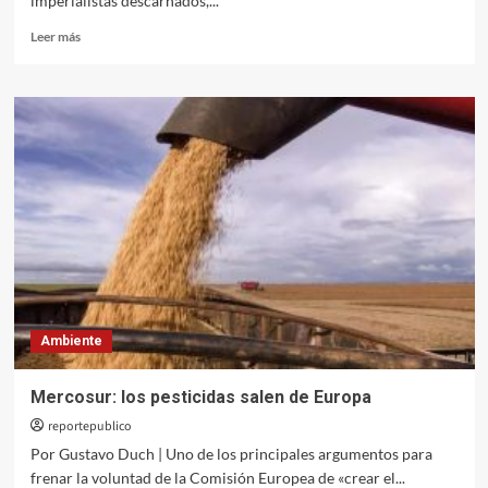
imperialistas descarnados,...
Leer
Leer más
más
sobre
Agua:
saqueo
letal
Ambiente
Mercosur: los pesticidas salen de Europa
reportepublico
Por Gustavo Duch | Uno de los principales argumentos para
frenar la voluntad de la Comisión Europea de «crear el...