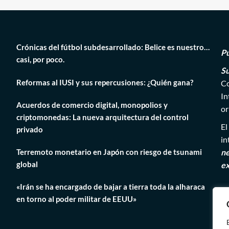
Crónicas del fútbol subdesarrollado: Belice es nuestro…
Pú
casi, por poco.
Su
Reformas al IUSI y sus repercusiones: ¿Quién gana?
Co
In
Acuerdos de comercio digital, monopolios y
or
criptomonedas: La nueva arquitectura del control
El
privado
in
Terremoto monetario en Japón con riesgo de tsunami
ne
global
ex
«Irán se ha encargado de bajar a tierra toda la alharaca
en torno al poder militar de EEUU»