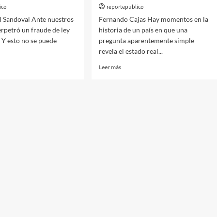
ico
reportepublico
l Sandoval Ante nuestros
Fernando Cajas Hay momentos en la
erpetró un fraude de ley
historia de un país en que una
 Y esto no se puede
pregunta aparentemente simple
revela el estado real...
Leer
Leer más
más
sobre
:
Realmente,
nes
¿Habrá
justicia
e
en
la
USAC?