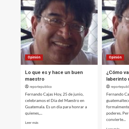
Opinión
Opinión
Lo que es y hace un buen
¿Cómo vam
maestro
laberinto 
reportepublico
reportepubl
Fernando Cajas Hoy, 25 de junio,
Fernando Caj
celebramos el Día del Maestro en
guatemalteco
Guatemala. Es un día para honrar a
formalmente 
quienes,...
poderes. Per
convierte...
Leer
Leer más
más
Leer
Leer más