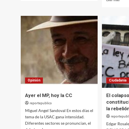
sobre
más
Lo
sobre
que
¿Cóm
es
vamo
y
a
hace
salir
un
de
buen
este
maestro
laberi
univer
Opinión
Ciudadania
Ayer el MP, hoy la CC
El colaps
constituci
reportepublico
la rebelió
Miguel Angel Sandoval En estos días el
reportepubl
tema de la USAC gana intensidad.
Diferentes sectores se pronuncian, el
Edgar Rosales