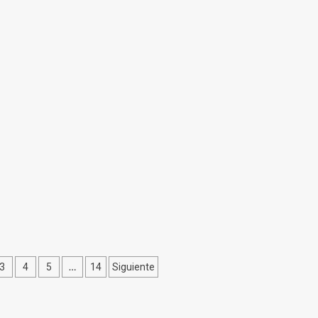
n
…
3
4
5
14
Siguiente