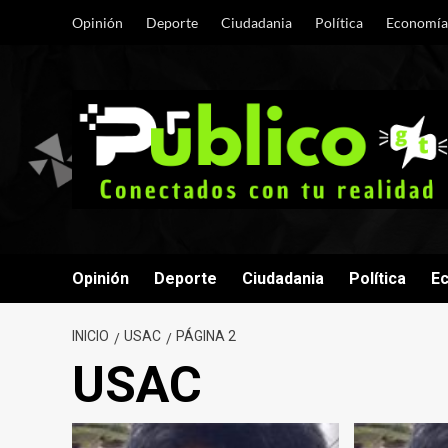
Saltar
Opinión
Deporte
Ciudadania
Política
Economía
al
contenido
Opinión
Deporte
Ciudadania
Política
E
INICIO
USAC
PÁGINA 2
USAC