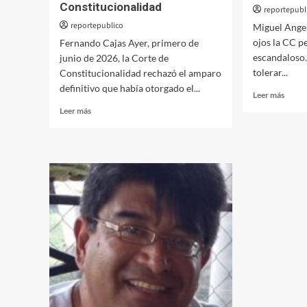
Constitucionalidad
reportepubl
reportepublico
Miguel Ange
ojos la CC p
Fernando Cajas Ayer, primero de
escandaloso.
junio de 2026, la Corte de
tolerar...
Constitucionalidad rechazó el amparo
definitivo que había otorgado el...
Leer
Leer más
más
Leer
Leer más
sobre
más
USAC
sobre
opcio
Arévalo
al
sacrificó
fraud
a
de
la
Ley
USAC:
de
La
la
máscara
CC
de
la
Corte
de
Constitucionalidad