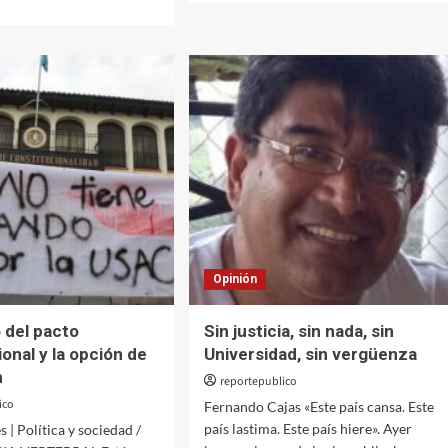
sobre
El
laberinto
o
de
s
la
captura
de
la
USAC
nto
y
sitario?
su
liberación
Opinión
o del pacto
Sin justicia, sin nada, sin
onal y la opción de
Universidad, sin vergüenza
n
reportepublico
ico
Fernando Cajas «Este país cansa. Este
país lastima. Este país hiere». Ayer
 | Política y sociedad /