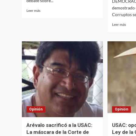
debate sobre...
DEMOCRACI
demostrado 
Leer
Leer más
Corruptos se 
más
sobre
Leer
Leer más
Ayer
más
el
sobre
MP,
El
hoy
colap
la
del
CC
pacto
consti
y
la
opció
de
la
rebeli
Opinión
Opinión
Arévalo sacrificó a la USAC:
USAC: opc
La máscara de la Corte de
Ley de la