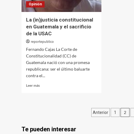
Opinión
La (in)justicia constitucional
en Guatemala y el sacrificio
de la USAC
reportepublico
Fernando Cajas La Corte de
Constitucionalidad (CC) de
Guatemala nació con una promesa
republicana: ser el último baluarte
contra el...
Leer
Leer más
más
sobre
La
(in)justicia
Paginació
2
Anterior
1
constitucional
en
de
Guatemala
Te pueden interesar
entradas
y