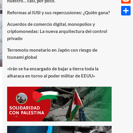
nuestro… casi, por poco.
Reddi
Reformas al IUSI y sus repercusiones: ¿Quién gana?
Compa
Acuerdos de comercio digital, monopolios y
criptomonedas: La nueva arquitectura del control
privado
Terremoto monetario en Japón con riesgo de
tsunami global
«Irán se ha encargado de bajar a tierra toda la
alharaca en torno al poder militar de EEUU»