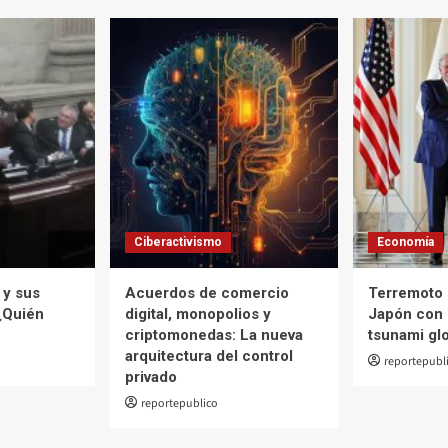
Ciberactivismo
Economía
 y sus
Acuerdos de comercio
Terremoto 
¿Quién
digital, monopolios y
Japón con 
criptomonedas: La nueva
tsunami gl
arquitectura del control
reportepubl
privado
reportepublico