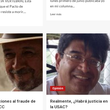
lunes primero de junio publicaba yo
A VERTEBRAL Está
en mi columna...
que el Pacto de
resiste a morir....
Leer
Leer más
más
sobre
Sin
justicia,
sin
so
nada,
sin
Universidad,
tucional
sin
vergüenza
n
ón
Opinión
iones al fraude de
Realmente, ¿Habrá justicia en
 CC
la USAC?