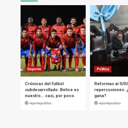
el
sacrificio
de
la
USAC
Deporte
Política
Crónicas del fútbol
Reformas al IUSI
subdesarrollado: Belice es
repercusiones: 
nuestro… casi, por poco.
gana?
reportepublico
reportepublico