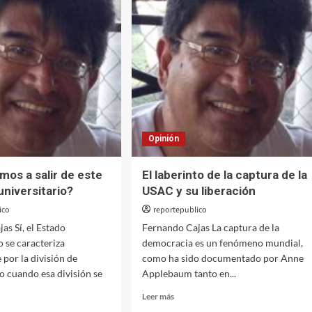
Opinión
os a salir de este
El laberinto de la captura de la
universitario?
USAC y su liberación
ico
reportepublico
as Sí, el Estado
Fernando Cajas La captura de la
 se caracteriza
democracia es un fenómeno mundial,
por la división de
como ha sido documentado por Anne
o cuando esa división se
Applebaum tanto en...
Leer
Leer más
más