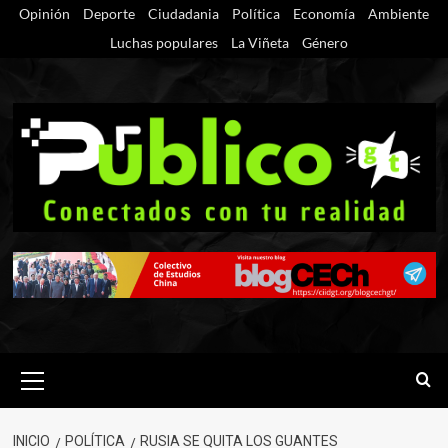
Saltar
Opinión
Deporte
Ciudadania
Política
Economía
Ambiente
al
Luchas populares
La Viñeta
Género
contenido
Menú
primario
INICIO
POLÍTICA
RUSIA SE QUITA LOS GUANTES