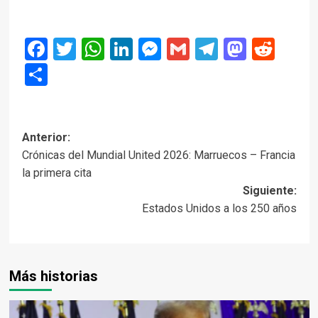
Facebook
Twitter
WhatsApp
LinkedIn
Messenger
Gmail
Telegram
Masto
Red
Compartir
Navegación
Anterior:
Crónicas del Mundial United 2026: Marruecos – Francia
de
la primera cita
entradas
Siguiente:
Estados Unidos a los 250 años
Más historias