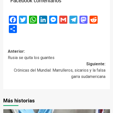
Facebook comentarios
Facebook
Twitter
WhatsApp
LinkedIn
Messenger
Gmail
Telegram
Masto
Red
Compartir
Navegación
Anterior:
Rusia se quita los guantes
de
Siguiente:
entradas
Crónicas del Mundial: Marrulleros, sicarios y la falsa
garra sudamericana
Más historias