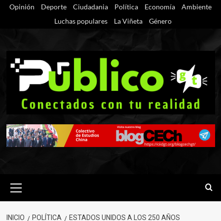
Saltar
Opinión
Deporte
Ciudadania
Política
Economía
Ambiente
al
Luchas populares
La Viñeta
Género
contenido
Menú
primario
INICIO
POLÍTICA
ESTADOS UNIDOS A LOS 250 AÑOS