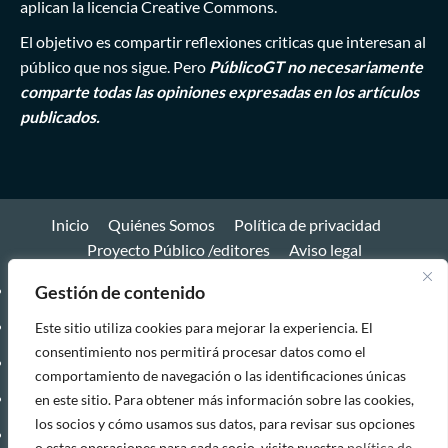
aplican la licencia Creative Commons.
El objetivo es compartir reflexiones criticas que interesan al
público que nos sigue. Pero
PúblicoGT no necesariamente
comparte todas las opiniones expresadas en los artículos
publicados.
Inicio
Quiénes Somos
Política de privacidad
Proyecto Público /editores
Aviso legal
Inicio
Gestión de contenido
Quiénes
Este sitio utiliza cookies para mejorar la experiencia. El
consentimiento nos permitirá procesar datos como el
Somos
Política
comportamiento de navegación o las identificaciones únicas
de
Proyecto
en este sitio. Para obtener más información sobre las cookies,
los socios y cómo usamos sus datos, para revisar sus opciones
privacidad
Público
Aviso
o estas operaciones para cada socio, visite nuestra
política de