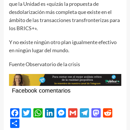
que la Unidad es «quizás la propuesta de
desdolarización más completa que existe en el
ámbito de las transacciones transfronterizas para
los BRICS+».
Y no existe ningún otro plan igualmente efectivo
en ningún lugar del mundo.
Fuente Observatorio de la crisis
Facebook comentarios
Facebook
Twitter
WhatsApp
LinkedIn
Messenger
Gmail
Telegram
Masto
Red
Compartir