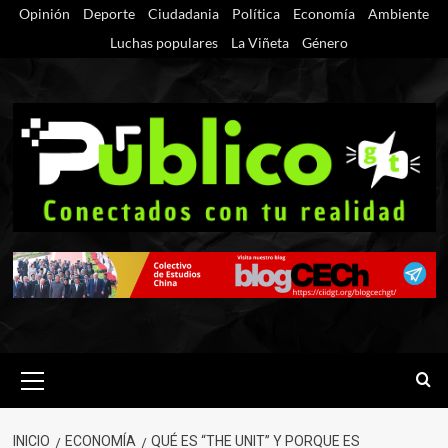
Saltar
Opinión
Deporte
Ciudadania
Política
Economía
Ambiente
al
Luchas populares
La Viñeta
Género
contenido
Menú
primario
INICIO
ECONOMÍA
QUÉ ES “THE UNIT” Y PORQUE ES