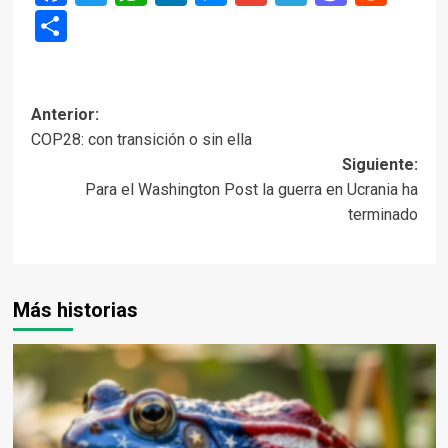
Compartir
Navegación
Anterior:
COP28: con transición o sin ella
de
Siguiente:
entradas
Para el Washington Post la guerra en Ucrania ha
terminado
Más historias