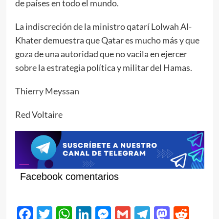
de países en todo el mundo.
La indiscreción de la ministro qatarí Lolwah Al-
Khater demuestra que Qatar es mucho más y que
goza de una autoridad que no vacila en ejercer
sobre la estrategia política y militar del Hamas.
Thierry Meyssan
Red Voltaire
Facebook comentarios
Facebook
Twitter
WhatsApp
LinkedIn
Messenger
Gmail
Telegram
Masto
Red