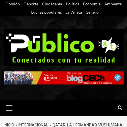
Saltar
Opinión
Deporte
Ciudadania
Política
Economía
Ambiente
al
Luchas populares
La Viñeta
Género
contenido
Menú
primario
INICIO
INTERNACIONAL
QATAR, LA HERMANDAD MUSULMANA,