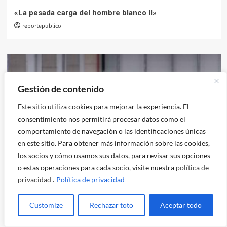
«La pesada carga del hombre blanco II»
reportepublico
Gestión de contenido
Este sitio utiliza cookies para mejorar la experiencia. El
consentimiento nos permitirá procesar datos como el
comportamiento de navegación o las identificaciones únicas
en este sitio. Para obtener más información sobre las cookies,
los socios y cómo usamos sus datos, para revisar sus opciones
o estas operaciones para cada socio, visite nuestra
política de
Ciberactivismo
privacidad
.
Política de privacidad
Transhumanismo, androides, lucha de clases y el
futuro del trabajo
Customize
Rechazar toto
Aceptar todo
reportepublico