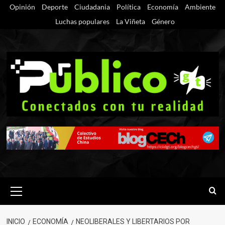
Saltar
Opinión
Deporte
Ciudadania
Política
Economía
Ambiente
al
Luchas populares
La Viñeta
Género
contenido
Menú
primario
INICIO
ECONOMÍA
NEOLIBERALES Y LIBERTARIOS POR