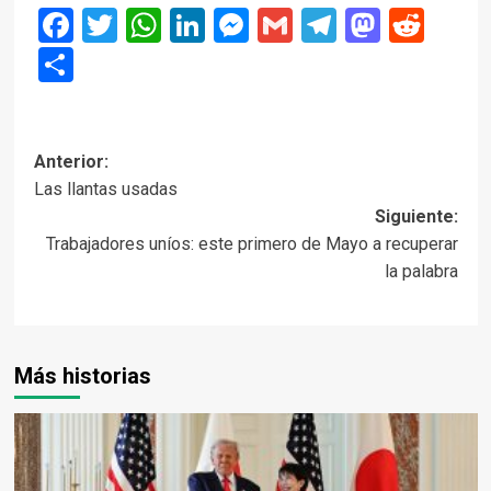
Facebook
Twitter
WhatsApp
LinkedIn
Messenger
Gmail
Telegram
Masto
Red
Compartir
Navegación
Anterior:
Las llantas usadas
de
Siguiente:
entradas
Trabajadores uníos: este primero de Mayo a recuperar
la palabra
Más historias