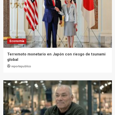
Economía
Terremoto monetario en Japón con riesgo de tsunami
global
reportepublico