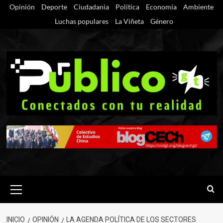
Saltar
Opinión
Deporte
Ciudadania
Política
Economía
Ambiente
al
Luchas populares
La Viñeta
Género
contenido
Menú
primario
INICIO
OPINIÓN
LA AGENDA POLÍTICA DE LOS SECTORES