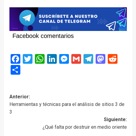
Facebook comentarios
Facebook
Twitter
WhatsApp
LinkedIn
Messenger
Gmail
Telegram
Masto
Red
Compartir
Navegación
Anterior:
Herramientas y técnicas para el análisis de sitios 3 de
de
3
entradas
Siguiente:
¿Qué falta por destruir en medio oriente