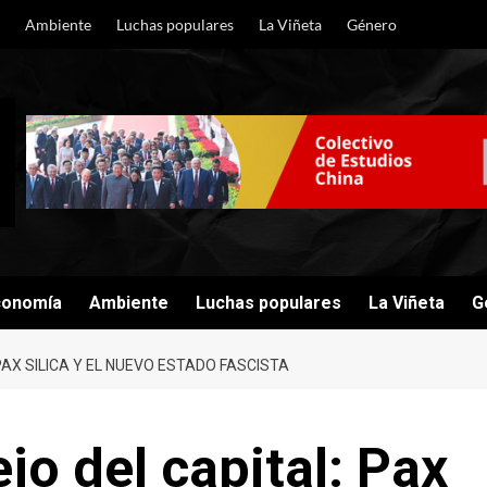
Ambiente
Luchas populares
La Viñeta
Género
conomía
Ambiente
Luchas populares
La Viñeta
G
AX SILICA Y EL NUEVO ESTADO FASCISTA
jo del capital: Pax