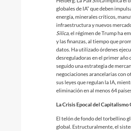
Helberg. La
Pax Silica
implica el 
globales de IA” que deben impuls
energía, minerales críticos, man
infraestructura y nuevos mercado
Silica
, el régimen de Trump ha e
y las finanzas, al tiempo que pro
datos. Ha utilizado órdenes ejecu
desreguladoras en el primer año 
seguido una estrategia de mercant
negociaciones arancelarias con ot
sus leyes que regulan la IA, mien
eliminación en al menos 64 paíse
La Crisis Epocal del Capitalismo
El telón de fondo del torbellino gl
global. Estructuralmente, el sist