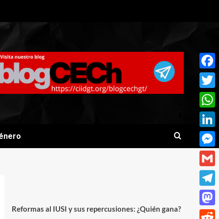
Face
Twitt
What
Linke
énero
Mess
Gmai
Teleg
Reformas al IUSI y sus repercusiones: ¿Quién gana?
Mast