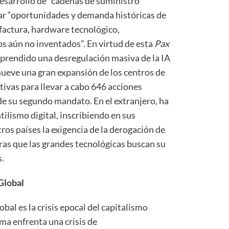
desarrollo de “cadenas de suministro
ar “oportunidades y demanda históricas de
ufactura, hardware tecnológico,
s aún no inventados”. En virtud de esta
Pax
mprendido una desregulación masiva de la IA
mueve una gran expansión de los centros de
tivas para llevar a cabo 646 acciones
de su segundo mandato. En el extranjero, ha
ilismo digital, inscribiendo en sus
ros países la exigencia de la derogación de
tras que las grandes tecnológicas buscan su
s.
 Global
obal es la crisis epocal del capitalismo
ema enfrenta una crisis de