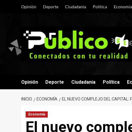
Saltar
Opinión
Deporte
Ciudadania
Política
Economía
al
contenido
Opinión
Deporte
Ciudadania
Política
E
INICIO
ECONOMÍA
EL NUEVO COMPLEJO DEL CAPITAL: P
Economía
El nuevo comple