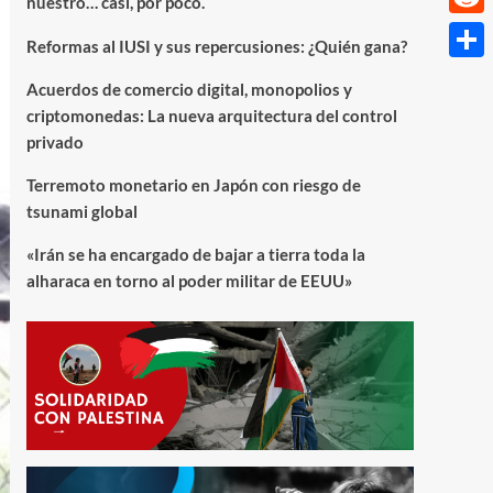
nuestro… casi, por poco.
Reddi
Reformas al IUSI y sus repercusiones: ¿Quién gana?
Compa
Acuerdos de comercio digital, monopolios y
criptomonedas: La nueva arquitectura del control
privado
Terremoto monetario en Japón con riesgo de
tsunami global
«Irán se ha encargado de bajar a tierra toda la
alharaca en torno al poder militar de EEUU»