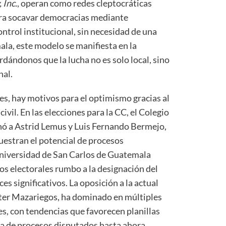
 Inc.
, operan como redes cleptocráticas
ra socavar democracias mediante
ntrol institucional, sin necesidad de una
la, este modelo se manifiesta en la
rdándonos que la lucha no es solo local, sino
nal.
es, hay motivos para el optimismo gracias al
ivil. En las elecciones para la CC, el Colegio
nó a Astrid Lemus y Luis Fernando Bermejo,
estran el potencial de procesos
Universidad de San Carlos de Guatemala
os electorales rumbo a la designación del
 significativos. La oposición a la actual
lter Mazariegos, ha dominado en múltiples
es, con tendencias que favorecen planillas
a de procesos disputados hasta ahora.