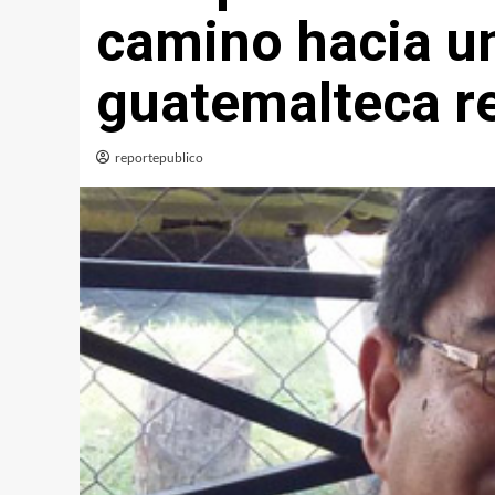
camino hacia u
guatemalteca r
reportepublico