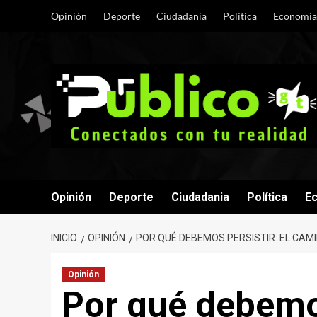
Saltar
Opinión
Deporte
Ciudadania
Política
Economía
al
contenido
Opinión
Deporte
Ciudadania
Política
E
INICIO
OPINIÓN
POR QUÉ DEBEMOS PERSISTIR: EL CA
Opinión
Por qué debemos