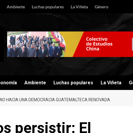
Ambiente
Luchas populares
La Viñeta
Género
conomía
Ambiente
Luchas populares
La Viñeta
G
MINO HACIA UNA DEMOCRACIA GUATEMALTECA RENOVADA
 persistir: El