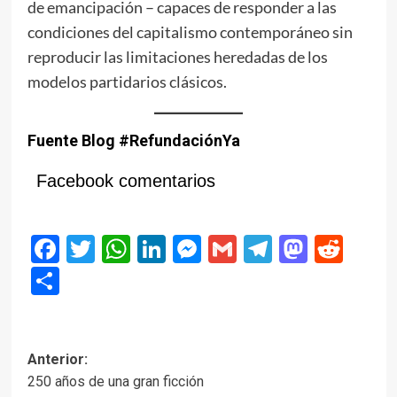
de emancipación – capaces de responder a las
condiciones del capitalismo contemporáneo sin
reproducir las limitaciones heredadas de los
modelos partidarios clásicos.
Fuente Blog #RefundaciónYa
Facebook comentarios
Facebook
Twitter
WhatsApp
LinkedIn
Messenger
Gmail
Telegram
Masto
Red
Compartir
Navegación
Anterior:
250 años de una gran ficción
de