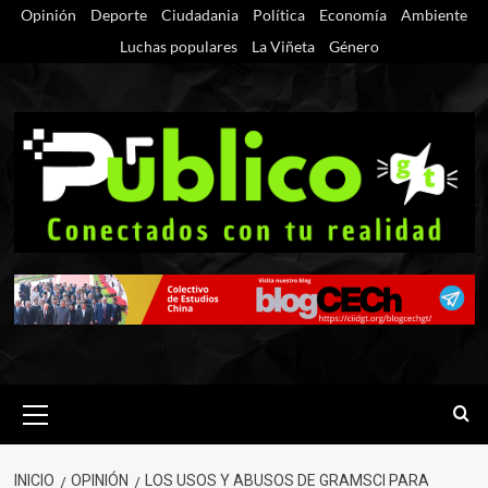
Saltar
Opinión
Deporte
Ciudadania
Política
Economía
Ambiente
al
Luchas populares
La Viñeta
Género
contenido
Menú
primario
INICIO
OPINIÓN
LOS USOS Y ABUSOS DE GRAMSCI PARA