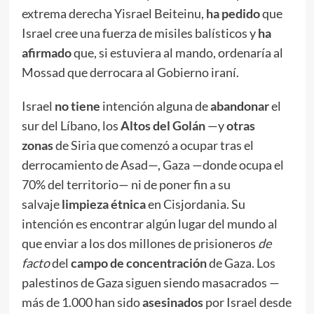
extrema derecha Yisrael Beiteinu,
ha pedido
que
Israel cree una fuerza de misiles balísticos y
ha
afirmado
que, si estuviera al mando, ordenaría al
Mossad que derrocara al Gobierno iraní.
Israel
no tiene
intención alguna de
abandonar
el
sur del Líbano, los
Altos del Golán
—y
otras
zonas
de Siria que comenzó a ocupar tras el
derrocamiento de Asad—, Gaza —donde ocupa el
70% del territorio— ni de poner fin a su
salvaje
limpieza étnica
en Cisjordania. Su
intención es encontrar algún lugar del mundo al
que enviar a los dos millones de prisioneros
de
facto
del
campo de concentración
de Gaza. Los
palestinos de Gaza siguen siendo masacrados —
más de 1.000 han sido
asesinados
por Israel desde