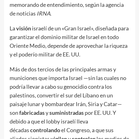
memorando de entendimiento, según la agencia
de noticias
IRNA
.
La
visión
israelí de un «Gran Israel», diseñada para
garantizar el dominio militar de Israel en todo
Oriente Medio, depende de aprovechar la riqueza
y el poderío militar de EE. UU.
Más de dos tercios de las principales armas y
municiones que importa Israel —sin las cuales no
podría llevar a cabo su genocidio contra los
palestinos, convertir el sur del Líbano en un
paisaje lunar y bombardear Irán, Siria y Catar—
son
fabricadas
y
suministradas
por EE. UU. Y
debido a que el lobby israelí lleva
décadas
controlando
el Congreso, a que sus
aliados sionistas
vigilan
y
controlan
los medios de