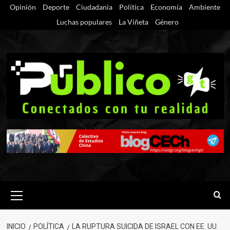
Saltar
Opinión
Deporte
Ciudadania
Política
Economía
Ambiente
al
Luchas populares
La Viñeta
Género
contenido
Menú
primario
INICIO
POLÍTICA
LA RUPTURA SUICIDA DE ISRAEL CON EE. UU.