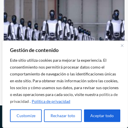
Gestión de contenido
Ciberactivismo
Este sitio utiliza cookies para mejorar la experiencia. El
consentimiento nos permitirá procesar datos como el
Transhumanismo, androides, lucha de clases y el
comportamiento de navegación o las identificaciones únicas
futuro del trabajo
en este sitio. Para obtener más información sobre las cookies,
reportepublico
los socios y cómo usamos sus datos, para revisar sus opciones
o estas operaciones para cada socio, visite nuestra
política de
privacidad
.
Política de privacidad
Customize
Rechazar toto
Aceptar todo