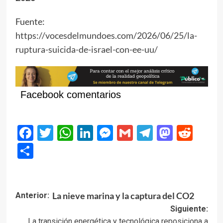
Fuente:
https://vocesdelmundoes.com/2026/06/25/la-
ruptura-suicida-de-israel-con-ee-uu/
Facebook comentarios
Facebook
Twitter
WhatsApp
LinkedIn
Messenger
Gmail
Telegram
Masto
Red
Compartir
Navegación
La nieve marina y la captura del CO2
Anterior:
de
Siguiente:
La transición energética y tecnológica reposiciona a