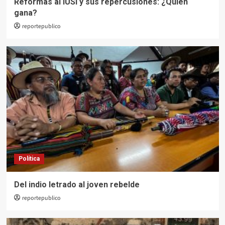
Reformas al IUSI y sus repercusiones: ¿Quién
gana?
reportepublico
Política
Del indio letrado al joven rebelde
reportepublico