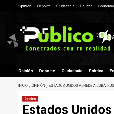
Saltar
Opinión
Deporte
Ciudadania
Política
Economía
al
contenido
Opinión
Deporte
Ciudadania
Política
E
INICIO
OPINIÓN
ESTADOS UNIDOS AGREDE A CUBA, RUS
Opinión
Estados Unidos