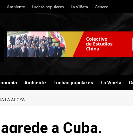
Ambiente
Luchas populares
La Viñeta
Género
conomía
Ambiente
Luchas populares
La Viñeta
G
IA LA APOYA
 agrede a Cuba,