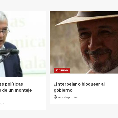
Opinión
es políticas
¿Interpelar o bloquear al
as de un montaje
gobierno
reportepublico
ico