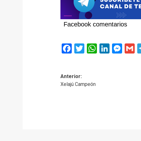
Facebook comentarios
Facebook
Twitter
WhatsAp
Linked
Mes
G
Navegación
Anterior:
Xelajú Campeón
de
entradas