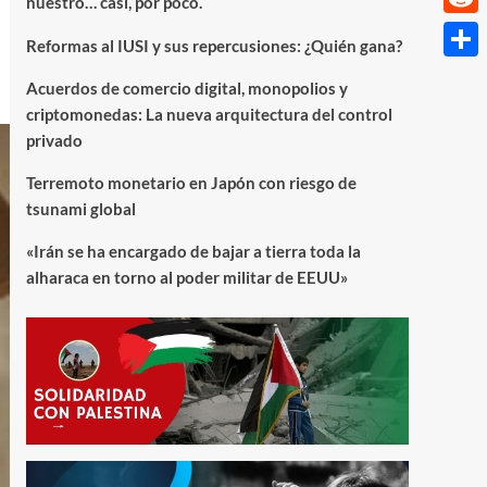
nuestro… casi, por poco.
Reddi
Reformas al IUSI y sus repercusiones: ¿Quién gana?
Compa
Acuerdos de comercio digital, monopolios y
criptomonedas: La nueva arquitectura del control
privado
Terremoto monetario en Japón con riesgo de
tsunami global
«Irán se ha encargado de bajar a tierra toda la
alharaca en torno al poder militar de EEUU»