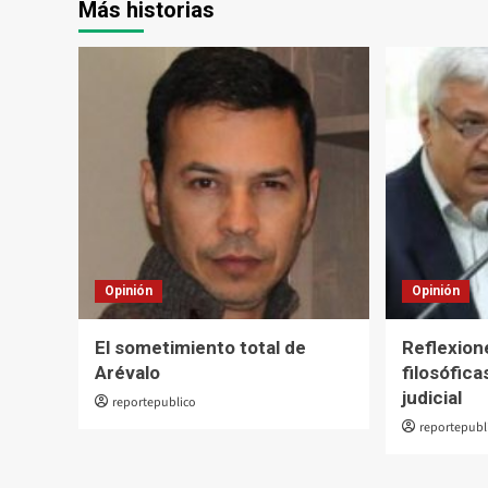
Más historias
Opinión
Opinión
El sometimiento total de
Reflexion
Arévalo
filosófic
judicial
reportepublico
reportepubl