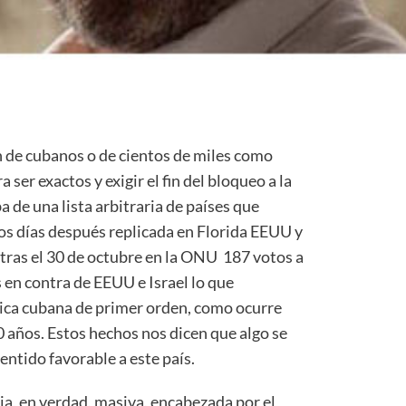
 de cubanos o de cientos de miles como
 ser exactos y exigir el fin del bloqueo a la
ba de una lista arbitraria de países que
cos días después replicada en Florida EEUU y
ras el 30 de octubre en la ONU 187 votos a
s en contra de EEUU e Israel lo que
ica cubana de primer orden, como ocurre
años. Estos hechos nos dicen que algo se
entido favorable a este país.
ia, en verdad, masiva, encabezada por el