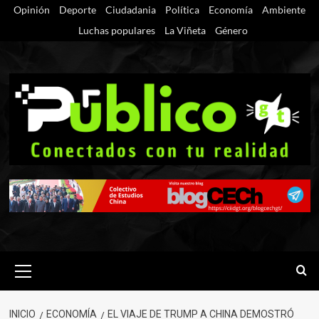
Saltar
Opinión
Deporte
Ciudadania
Política
Economía
Ambiente
al
Luchas populares
La Viñeta
Género
contenido
Menú
primario
INICIO
ECONOMÍA
EL VIAJE DE TRUMP A CHINA DEMOSTRÓ