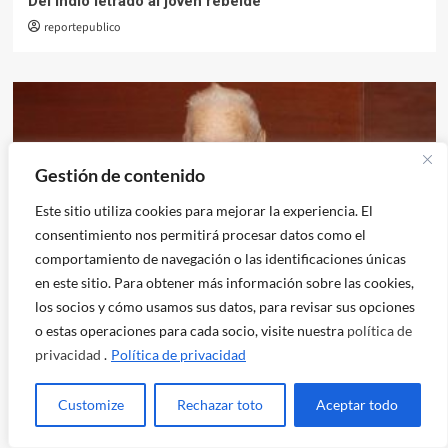
Del indio letrado al joven rebelde
reportepublico
Gestión de contenido
Este sitio utiliza cookies para mejorar la experiencia. El
consentimiento nos permitirá procesar datos como el
comportamiento de navegación o las identificaciones únicas
en este sitio. Para obtener más información sobre las cookies,
los socios y cómo usamos sus datos, para revisar sus opciones
Economía
o estas operaciones para cada socio, visite nuestra
política de
privacidad
.
Política de privacidad
Arnold Harberger, padre de los «Chicago Boys»
cumplió 102 años
Customize
Rechazar toto
Aceptar todo
reportepublico