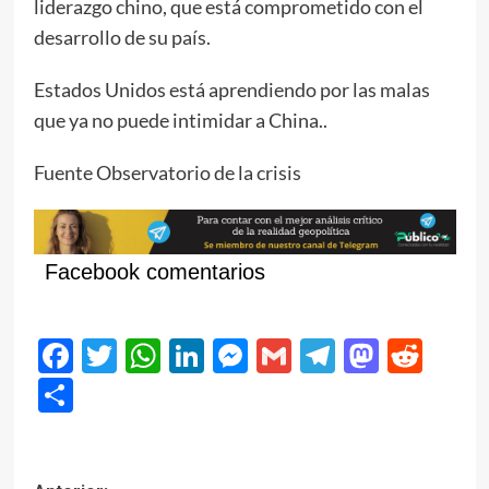
liderazgo chino, que está comprometido con el
desarrollo de su país.
Estados Unidos está aprendiendo por las malas
que ya no puede intimidar a China..
Fuente Observatorio de la crisis
Facebook comentarios
Facebook
Twitter
WhatsApp
LinkedIn
Messenger
Gmail
Telegram
Masto
Red
Compartir