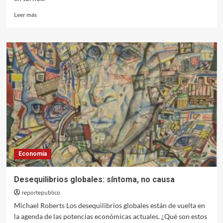
Leer
Leer más
más
sobre
Después
de
la
hiperglobalización:
la
reconfiguración
del
orden
del
capital
Economía
Desequilibrios globales: síntoma, no causa
reportepublico
Michael Roberts Los desequilibrios globales están de vuelta en
la agenda de las potencias económicas actuales. ¿Qué son estos