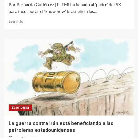
Por Bernardo Gutiérrez | El FMI ha fichado al ‘padre’ de PIX
para incorporar el ‘know how’ brasileño a las...
Leer
Leer más
más
sobre
PIX,
el
sistema
público
de
pagos
de
Brasil
odiado
por
Trump
(y
Economía
que
para
un
La guerra contra Irán está beneficiando a las
Nobel
petroleras estadounidenses
de
Economía