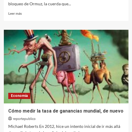
bloqueo de Ormuz, la cuerda que...
Leer
Leer más
más
sobre
Los
indicadores
financieros
ocultan
el
peligro
que
amenaza
a
la
economía
real
Economía
Cómo medir la tasa de ganancias mundial, de nuevo
reportepublico
Michael Roberts En 2012, hice un intento inicial de ir más allá