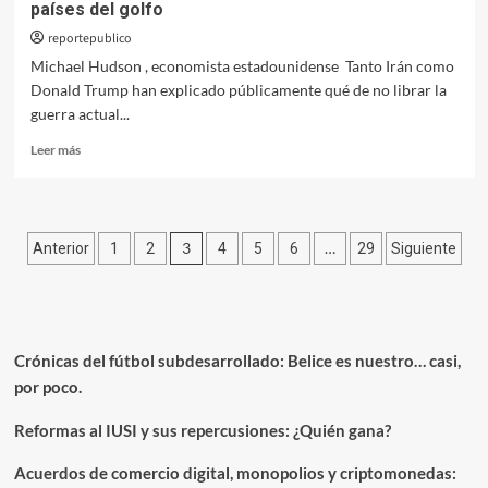
países del golfo
reportepublico
Michael Hudson , economista estadounidense Tanto Irán como
Donald Trump han explicado públicamente qué de no librar la
guerra actual...
Leer
Leer más
más
sobre
Irán
se
Paginación
3
…
Anterior
1
2
4
5
6
29
Siguiente
propone
expulsar
de
a
entradas
Estados
Unidos
de
Crónicas del fútbol subdesarrollado: Belice es nuestro… casi,
los
por poco.
países
del
Reformas al IUSI y sus repercusiones: ¿Quién gana?
golfo
Acuerdos de comercio digital, monopolios y criptomonedas: