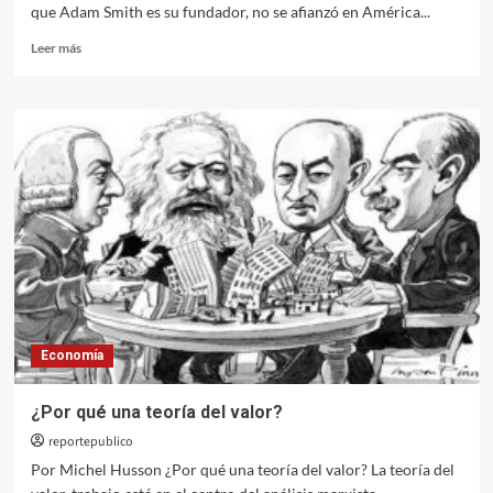
que Adam Smith es su fundador, no se afianzó en América...
Leer
Leer más
más
sobre
Neoliberales
y
libertarios
por
América
Latina
Economía
¿Por qué una teoría del valor?
reportepublico
Por Michel Husson ¿Por qué una teoría del valor? La teoría del