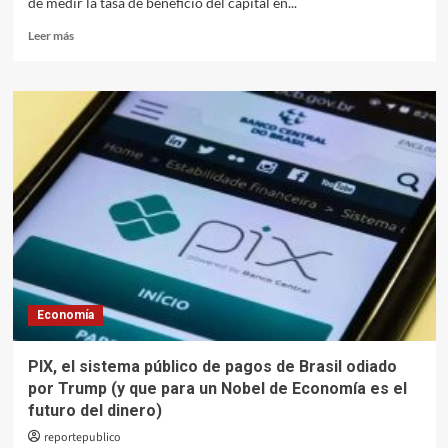
de medir la tasa de beneficio del capital en...
Leer
Leer más
más
sobre
Cómo
medir
la
tasa
de
ganancias
mundial,
de
nuevo
Economía
PIX, el sistema público de pagos de Brasil odiado
por Trump (y que para un Nobel de Economía es el
futuro del dinero)
reportepublico