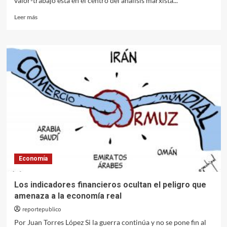
valor-trabajo está en el centro del análisis marxista...
Leer
Leer más
más
sobre
¿Por
qué
una
teoría
del
valor?
Economía
Los indicadores financieros ocultan el peligro que
amenaza a la economía real
reportepublico
Por Juan Torres López Si la guerra continúa y no se pone fin al