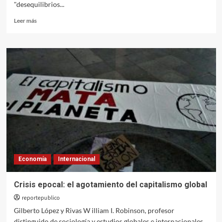
"desequilibrios...
Leer
Leer más
más
sobre
Desequilibrios
globales:
síntoma,
no
causa
Economía
Internacional
Crisis epocal: el agotamiento del capitalismo global
reportepublico
Gilberto López y Rivas W illiam I. Robinson, profesor
distinguido de sociología y estudios globales e internacionales