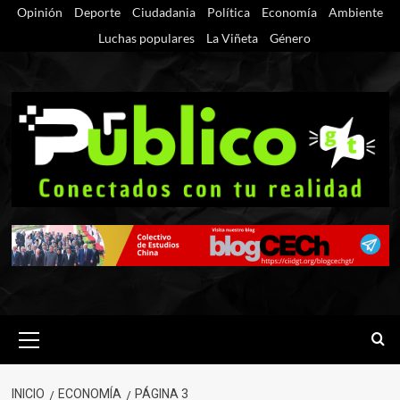
Saltar
Opinión
Deporte
Ciudadania
Política
Economía
Ambiente
al
Luchas populares
La Viñeta
Género
contenido
Menú
primario
INICIO
ECONOMÍA
PÁGINA 3