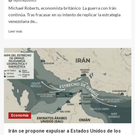
reportepublico
es
Michael Roberts, economista británico La guerra con Irán
el
continúa. Tras fracasar en su intento de replicar la estrategia
futuro
venezolana de...
del
dinero)
Leer
Leer más
más
sobre
La
guerra
contra
Irán
está
beneficiando
a
las
petroleras
estadounidenses
Economía
Irán se propone expulsar a Estados Unidos de los