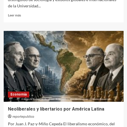
de la Universidad...
Leer
Leer más
más
sobre
Crisis
epocal:
el
agotamiento
del
capitalismo
global
Economía
Neoliberales y libertarios por América Latina
reportepublico
Por Juan J. Paz-y-Miño Cepeda El liberalismo económico, del